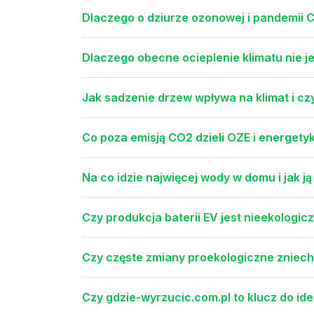
Dlaczego o dziurze ozonowej i pandemii 
Dlaczego obecne ocieplenie klimatu nie j
Jak sadzenie drzew wpływa na klimat i c
Co poza emisją CO2 dzieli OZE i energety
Na co idzie najwięcej wody w domu i jak j
Czy produkcja baterii EV jest nieekologic
Czy częste zmiany proekologiczne zniechę
Czy gdzie-wyrzucic.com.pl to klucz do id