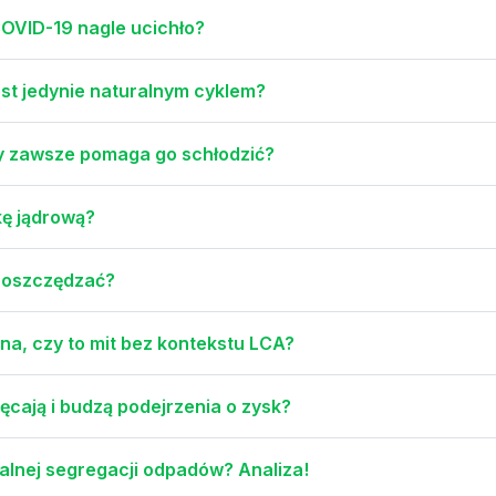
COVID-19 nagle ucichło?
est jedynie naturalnym cyklem?
zy zawsze pomaga go schłodzić?
kę jądrową?
ą oszczędzać?
zna, czy to mit bez kontekstu LCA?
cają i budzą podejrzenia o zysk?
ealnej segregacji odpadów? Analiza!