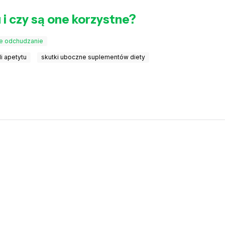
 i czy są one korzystne?
e odchudzanie
i apetytu
skutki uboczne suplementów diety