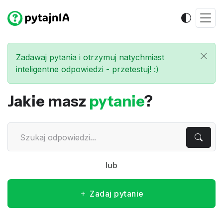
Zadawaj pytania i otrzymuj natychmiast
inteligentne odpowiedzi - przetestuj! :)
Jakie masz
pytanie
?
lub
Zadaj pytanie