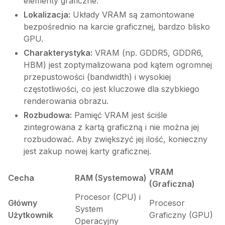
elementy graficzne.
Lokalizacja:
Układy VRAM są zamontowane
bezpośrednio na karcie graficznej, bardzo blisko
GPU.
Charakterystyka:
VRAM (np. GDDR5, GDDR6,
HBM) jest zoptymalizowana pod kątem ogromnej
przepustowości (bandwidth) i wysokiej
częstotliwości, co jest kluczowe dla szybkiego
renderowania obrazu.
Rozbudowa:
Pamięć VRAM jest ściśle
zintegrowana z kartą graficzną i nie można jej
rozbudować. Aby zwiększyć jej ilość, konieczny
jest zakup nowej karty graficznej.
VRAM
Cecha
RAM (Systemowa)
(Graficzna)
Procesor (CPU) i
Główny
Procesor
System
Użytkownik
Graficzny (GPU)
Operacyjny