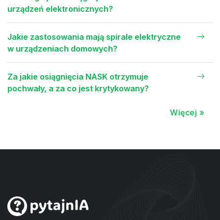
urządzeń elektronicznych?
Jakie zastosowania mają spirale elektryczne
w urządzeniach domowych?
Za jakie osiągnięcia NASK otrzymuje
pochwały, a za co jest krytykowany?
Więcej »