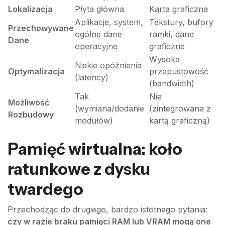
Lokalizacja
Płyta główna
Karta graficzna
Aplikacje, system,
Tekstury, bufory
Przechowywane
ogólne dane
ramki, dane
Dane
operacyjne
graficzne
Wysoka
Niskie opóźnienia
Optymalizacja
przepustowość
(latency)
(bandwidth)
Tak
Nie
Możliwość
(wymiana/dodanie
(zintegrowana z
Rozbudowy
modułów)
kartą graficzną)
Pamięć wirtualna: koło
ratunkowe z dysku
twardego
Przechodząc do drugiego, bardzo istotnego pytania:
czy w razie braku pamięci RAM lub VRAM mogą one