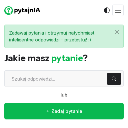
Zadawaj pytania i otrzymuj natychmiast
inteligentne odpowiedzi - przetestuj! :)
Jakie masz
pytanie
?
lub
Zadaj pytanie