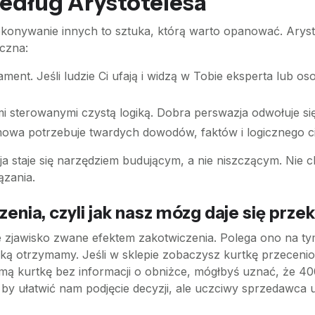
 według Arystotelesa
rzekonywanie innych to sztuka, którą warto opanować. Aryst
yczna:
ent. Jeśli ludzie Ci ufają i widzą w Tobie eksperta lub os
i sterowanymi czystą logiką. Dobra perswazja odwołuje się
mowa potrzebuje twardych dowodów, faktów i logicznego
ja staje się narzędziem budującym, a nie niszczącym. Nie c
ązania.
enia, czyli jak nasz mózg daje się prze
ce zjawisko zwane efektem zakotwiczenia. Polega ono na ty
jaką otrzymamy. Jeśli w sklepie zobaczysz kurtkę przeceni
samą kurtkę bez informacji o obniżce, mógłbyś uznać, że 
by ułatwić nam podjęcie decyzji, ale uczciwy sprzedawca u