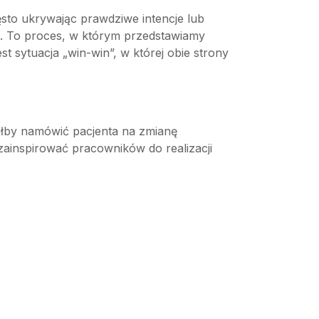
ęsto ukrywając prawdziwe intencje lub
ie. To proces, w którym przedstawiamy
t sytuacja „win-win”, w której obie strony
fiłby namówić pacjenta na zmianę
y zainspirować pracowników do realizacji