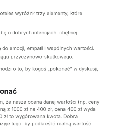
oteles wyróżnił trzy elementy, które
obę o dobrych intencjach, chętniej
 do emocji, empatii i wspólnych wartości.
 ciągu przyczynowo-skutkowego.
hodzi o to, by kogoś „pokonać” w dyskusji,
konać
m, że nasza ocena danej wartości (np. ceny
oną z 1000 zł na 400 zł, cena 400 zł wyda
400 zł to wygórowana kwota. Dobra
żyje tego, by podkreślić realną wartość