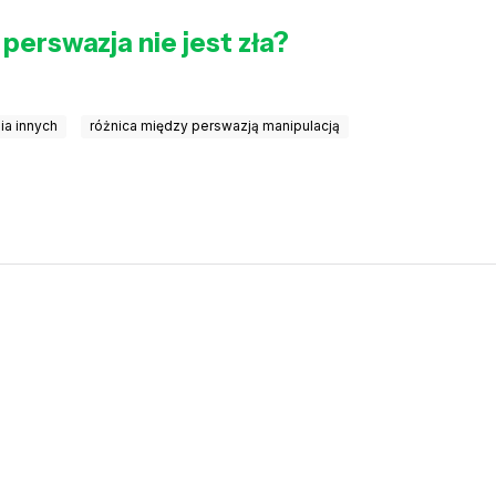
perswazja nie jest zła?
ia innych
różnica między perswazją manipulacją