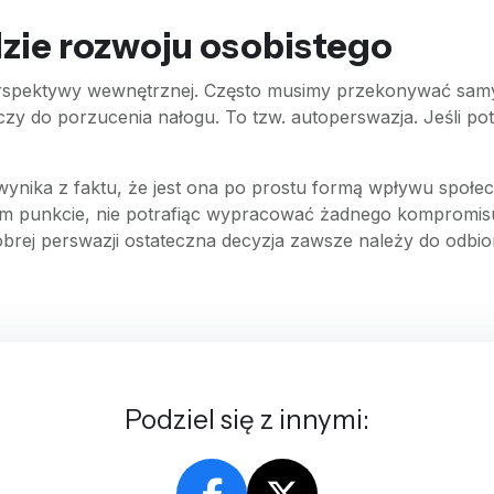
dzie rozwoju osobistego
rspektywy wewnętrznej. Często musimy przekonywać samych
y do porzucenia nałogu. To tzw. autoperswazja. Jeśli pot
 wynika z faktu, że jest ona po prostu formą wpływu społ
ym punkcie, nie potrafiąc wypracować żadnego kompromis
 dobrej perswazji ostateczna decyzja zawsze należy do odb
Podziel się z innymi: