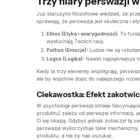
Trzy filary perswazji
Już starożytni filozofowie wiedzieli, że p
sprawiają, że perswazja jest skuteczna i et
Ethos (Etyka i wiarygodność):
To fundam
wysłuchają Twoich racji.
Pathos (Emocje):
Ludzie nie są robotam
Logos (Logika):
Nawet najpiękniejsza 
Kiedy te trzy elementy współgrają, perswaz
ale by wspólnie dojść do najlepszego rozwi
Ciekawostka: Efekt zakotwicz
W psychologii perswazji istnieje fascynują
produktu) zależy od pierwszej informacji, 
Ci się okazją. Gdybyś jednak zobaczył tę 
perswazja wykorzystuje takie mechanizmy, 
produktu, a nie by nas oszukać.