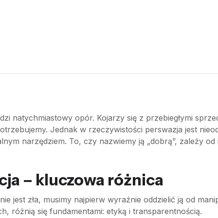
udzi natychmiastowy opór. Kojarzy się z przebiegłymi sprz
otrzebujemy. Jednak w rzeczywistości perswazja jest nieod
lnym narzędziem. To, czy nazwiemy ją „dobrą”, zależy od in
cja – kluczowa różnica
 jest zła, musimy najpierw wyraźnie oddzielić ją od manipu
różnią się fundamentami: etyką i transparentnością.