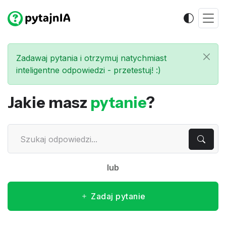
Zadawaj pytania i otrzymuj natychmiast
inteligentne odpowiedzi - przetestuj! :)
Jakie masz
pytanie
?
lub
Zadaj pytanie