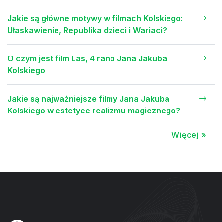
Jakie są główne motywy w filmach Kolskiego:
Ułaskawienie, Republika dzieci i Wariaci?
O czym jest film Las, 4 rano Jana Jakuba
Kolskiego
Jakie są najważniejsze filmy Jana Jakuba
Kolskiego w estetyce realizmu magicznego?
Więcej »