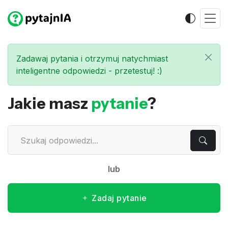
Zadawaj pytania i otrzymuj natychmiast
inteligentne odpowiedzi - przetestuj! :)
Jakie masz
pytanie
?
lub
Zadaj pytanie