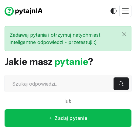
Zadawaj pytania i otrzymuj natychmiast
inteligentne odpowiedzi - przetestuj! :)
Jakie masz
pytanie
?
lub
Zadaj pytanie