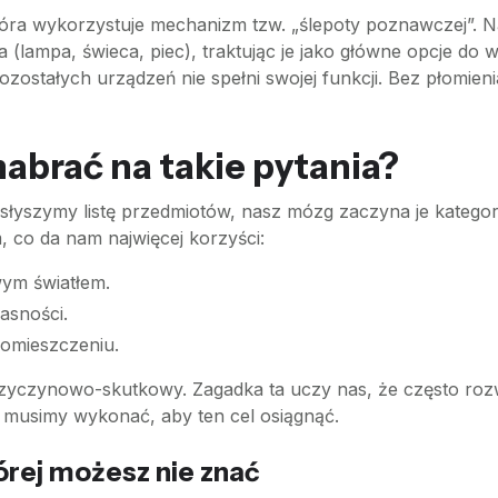
która wykorzystuje mechanizm tzw. „ślepoty poznawczej”. N
(lampa, świeca, piec), traktując je jako główne opcje do
ostałych urządzeń nie spełni swojej funkcji. Bez płomieni
abrać na takie pytania?
 słyszymy listę przedmiotów, nasz mózg zaczyna je kateg
 co da nam najwięcej korzyści:
wym światłem.
jasności.
omieszczeniu.
przyczynowo-skutkowy. Zagadka ta uczy nas, że często roz
 musimy wykonać, aby ten cel osiągnąć.
órej możesz nie znać