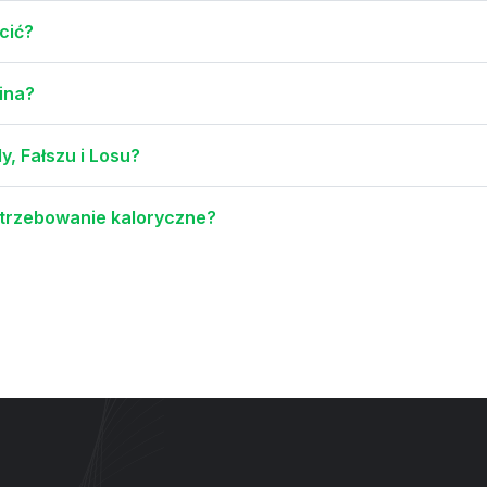
cić?
ina?
, Fałszu i Losu?
potrzebowanie kaloryczne?