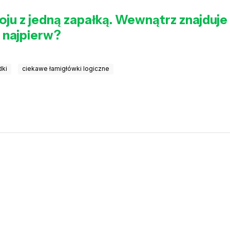
u z jedną zapałką. Wewnątrz znajduje 
z najpierw?
dki
ciekawe łamigłówki logiczne