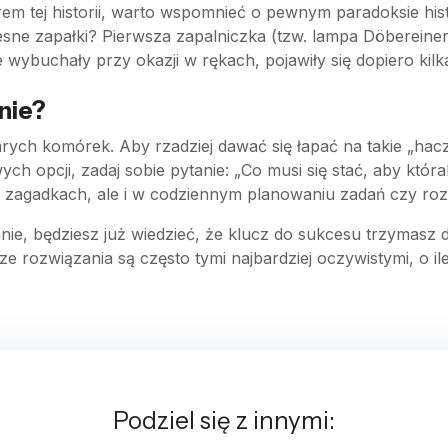
erem tej historii, warto wspomnieć o pewnym paradoksie hi
sne zapałki? Pierwsza zapalniczka (tzw. lampa Döbereine
 wybuchały przy okazji w rękach, pojawiły się dopiero kilk
nie?
zarych komórek. Aby rzadziej dawać się łapać na takie „ha
 opcji, zadaj sobie pytanie: „Co musi się stać, aby którak
rzy zagadkach, ale i w codziennym planowaniu zadań czy r
nie, będziesz już wiedzieć, że klucz do sukcesu trzymasz 
e rozwiązania są często tymi najbardziej oczywistymi, o il
Podziel się z innymi: