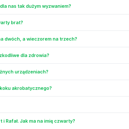
ą dla nas tak dużym wyzwaniem?
warty brat?
 na dwóch, a wieczorem na trzech?
szkodliwe dla zdrowia?
różnych urządzeniach?
o skoku akrobatycznego?
 i Rafał. Jak ma na imię czwarty?