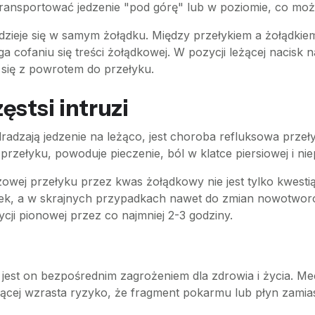
ransportować jedzenie "pod górę" lub w poziomie, co moż
dzieje się w samym żołądku. Między przełykiem a żołądkiem
 cofaniu się treści żołądkowej. W pozycji leżącej nacisk 
 się z powrotem do przełyku.
ęstsi intruzi
dzają jedzenie na leżąco, jest choroba refluksowa przeły
przełyku, powoduje pieczenie, ból w klatce piersiowej i n
luzowej przełyku przez kwas żołądkowy nie jest tylko kwes
k, a w skrajnych przypadkach nawet do zmian nowotworowy
cji pionowej przez co najmniej 2-3 godziny.
 jest on bezpośrednim zagrożeniem dla zdrowia i życia. M
ącej wzrasta ryzyko, że fragment pokarmu lub płyn zamiast