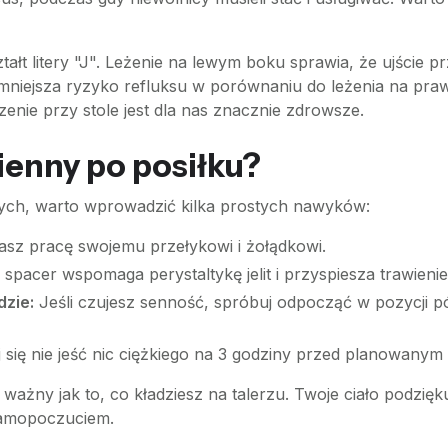
tałt litery "J". Leżenie na lewym boku sprawia, że ujście 
mniejsza ryzyko refluksu w porównaniu do leżenia na pr
enie przy stole jest dla nas znacznie zdrowsze.
ienny po posiłku?
ych, warto wprowadzić kilka prostych nawyków:
asz pracę swojemu przełykowi i żołądkowi.
 spacer wspomaga perystaltykę jelit i przyspiesza trawienie
dzie:
Jeśli czujesz senność, spróbuj odpocząć w pozycji pół
 się nie jeść nic ciężkiego na 3 godziny przed planowanym
e ważny jak to, co kładziesz na talerzu. Twoje ciało podzię
 samopoczuciem.