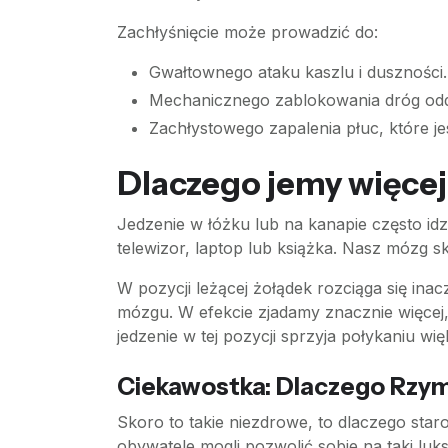
Zachłyśnięcie może prowadzić do:
Gwałtownego ataku kaszlu i duszności.
Mechanicznego zablokowania dróg o
Zachłystowego zapalenia płuc, które j
Dlaczego jemy więcej
Jedzenie w łóżku lub na kanapie często id
telewizor, laptop lub książka. Nasz mózg s
W pozycji leżącej żołądek rozciąga się ina
mózgu. W efekcie zjadamy znacznie więcej,
jedzenie w tej pozycji sprzyja połykaniu wię
Ciekawostka: Dlaczego Rzymi
Skoro to takie niezdrowe, to dlaczego star
obywatele mogli pozwolić sobie na taki luk