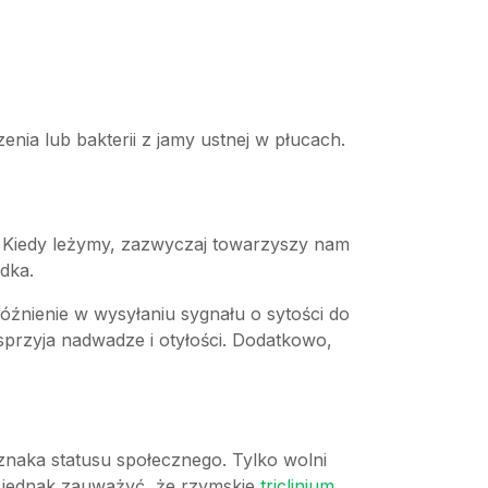
nia lub bakterii z jamy ustnej w płucach.
). Kiedy leżymy, zazwyczaj towarzyszy nam
dka.
óźnienie w wysyłaniu sygnału o sytości do
sprzyja nadwadze i otyłości. Dodatkowo,
oznaka statusu społecznego. Tylko wolni
to jednak zauważyć, że rzymskie
triclinium