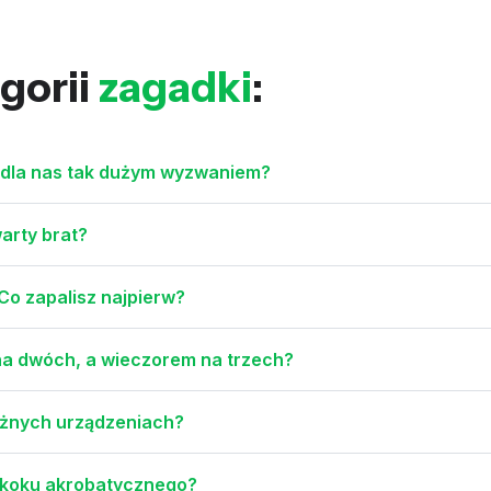
gorii
zagadki
:
ą dla nas tak dużym wyzwaniem?
warty brat?
 Co zapalisz najpierw?
 na dwóch, a wieczorem na trzech?
różnych urządzeniach?
o skoku akrobatycznego?