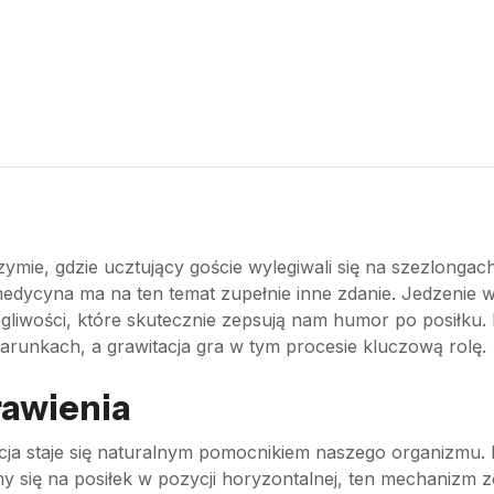
ymie, gdzie ucztujący goście wylegiwali się na szezlongac
edycyna ma na ten temat zupełnie inne zdanie. Jedzenie w 
gliwości, które skutecznie zepsują nam humor po posiłku.
runkach, a grawitacja gra w tym procesie kluczową rolę.
rawienia
itacja staje się naturalnym pomocnikiem naszego organiz
y się na posiłek w pozycji horyzontalnej, ten mechanizm 