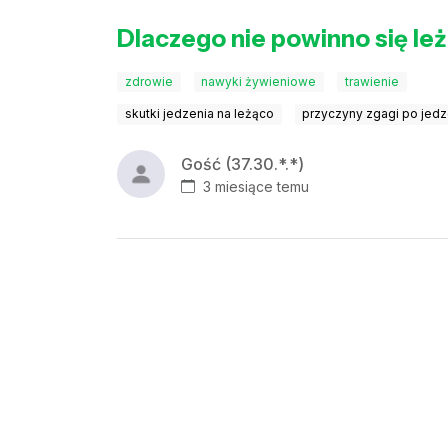
Dlaczego nie powinno się le
zdrowie
nawyki żywieniowe
trawienie
skutki jedzenia na leżąco
przyczyny zgagi po jedz
Gość (37.30.*.*)
3 miesiące temu