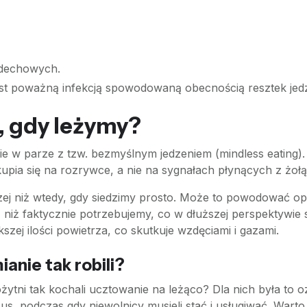
ddechowych.
est poważną infekcją spowodowaną obecnością resztek jedze
, gdy leżymy?
zie w parze z tzw. bezmyślnym jedzeniem (mindless eating
kupia się na rozrywce, a nie na sygnałach płynących z żołą
czej niż wtedy, gdy siedzimy prosto. Może to powodować op
 niż faktycznie potrzebujemy, co w dłuższej perspektywie 
kszej ilości powietrza, co skutkuje wzdęciami i gazami.
anie tak robili?
ożytni tak kochali ucztowanie na leżąco? Dla nich była to 
sus, podczas gdy niewolnicy musieli stać i usługiwać. War