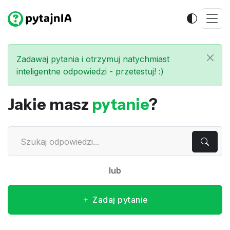
Zadawaj pytania i otrzymuj natychmiast
inteligentne odpowiedzi - przetestuj! :)
Jakie masz
pytanie
?
lub
Zadaj pytanie