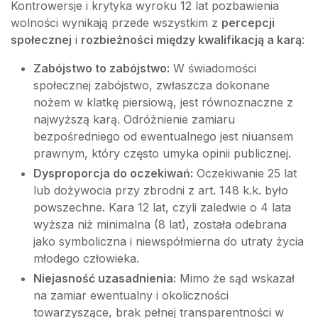
Kontrowersje i krytyka wyroku 12 lat pozbawienia
wolności wynikają przede wszystkim z
percepcji
społecznej
i
rozbieżności między kwalifikacją a karą
:
Zabójstwo to zabójstwo:
W świadomości
społecznej zabójstwo, zwłaszcza dokonane
nożem w klatkę piersiową, jest równoznaczne z
najwyższą karą. Odróżnienie zamiaru
bezpośredniego od ewentualnego jest niuansem
prawnym, który często umyka opinii publicznej.
Dysproporcja do oczekiwań:
Oczekiwanie 25 lat
lub dożywocia przy zbrodni z art. 148 k.k. było
powszechne. Kara 12 lat, czyli zaledwie o 4 lata
wyższa niż minimalna (8 lat), została odebrana
jako symboliczna i niewspółmierna do utraty życia
młodego człowieka.
Niejasność uzasadnienia:
Mimo że sąd wskazał
na zamiar ewentualny i okoliczności
towarzyszące, brak pełnej transparentności w