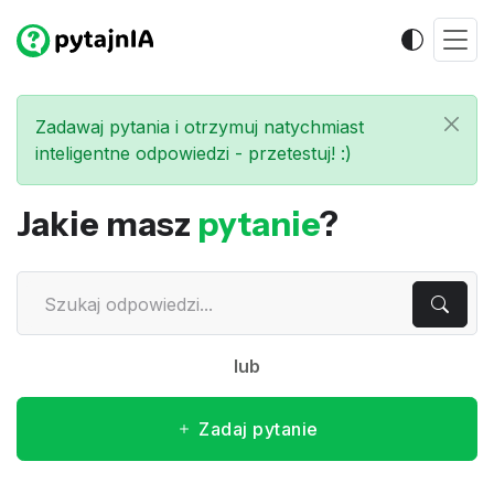
Zadawaj pytania i otrzymuj natychmiast
inteligentne odpowiedzi - przetestuj! :)
Jakie masz
pytanie
?
lub
Zadaj pytanie