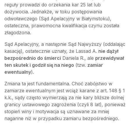
reguły prowadzi do orzekania kar 25 lat lub
dożywocia. Jednakże, w toku postępowania
odwoławczego (Sąd Apelacyjny w Białymstoku),
ostateczna, prawomocna kwalifikacja czynu została
złagodzona.
Sąd Apelacyjny, a następnie Sąd Najwyższy (oddalając
kasację), ostatecznie uznały, że Lassad A.
nie dążył
bezpośrednio do śmierci
Daniela R., ale
przewidywał
ten skutek i godził się na niego
(tzw.
zamiar
ewentualny
).
Zmiana ta jest fundamentalna. Choć zabójstwo w
zamiarze ewentualnym jest wciąż karane z art. 148 § 1
k.k., sądy często wymierzają za nie kary bliższe dolnej
granicy ustawowego zagrożenia (czyli 8 lat), ponieważ
stopień winy i motywacja są uznawane za mniej
naganne niż w przypadku zamiaru bezpośredniego.