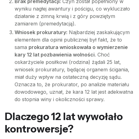
Brak premedytacji:
Czyn został popełniony w
wyniku nagłej awantury i pościgu, co wykluczało
działanie z zimną krwią i z góry powziętym
zamiarem (premedytacją).
Wniosek prokuratury:
Najbardziej zaskakującym
elementem dla opinii publicznej był fakt, że to
sama
prokuratura wnioskowała o wymierzenie
kary 12 lat pozbawienia wolności
. Choć
oskarżyciele posiłkowi (rodzina) żądali 25 lat,
wniosek prokuratury, będącej organem ścigania,
miał duży wpływ na ostateczną decyzję sądu.
Oznacza to, że prokurator, po analizie materiału
dowodowego, uznał, że kara 12 lat jest adekwatna
do stopnia winy i okoliczności sprawy.
Dlaczego 12 lat wywołało
kontrowersje?