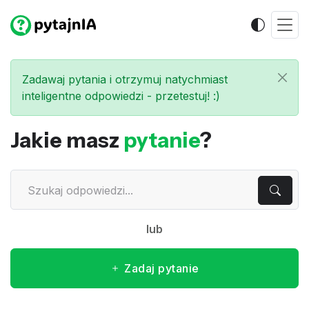
Zadawaj pytania i otrzymuj natychmiast
inteligentne odpowiedzi - przetestuj! :)
Jakie masz
pytanie
?
lub
Zadaj pytanie