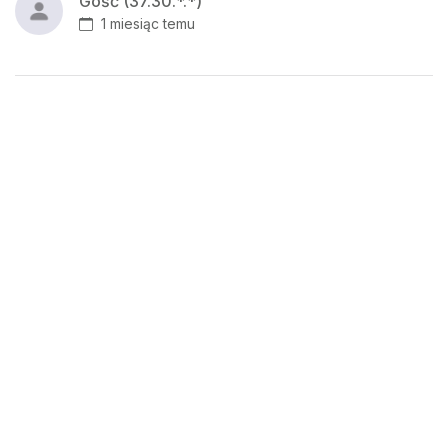
Gość (37.30.*.*)
1 miesiąc temu