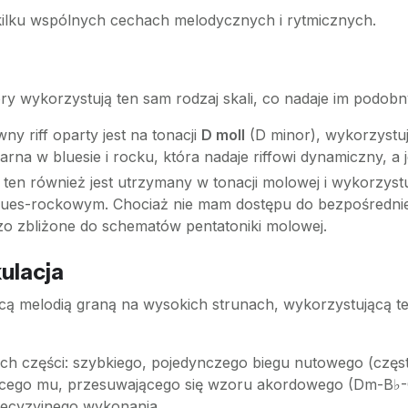
 kilku wspólnych cechach melodycznych i rytmicznych.
y wykorzystują ten sam rodzaj skali, co nadaje im podobny
ny riff oparty jest na tonacji
D moll
(D minor), wykorzystu
arna w bluesie i rocku, która nadaje riffowi dynamiczny, a
 ten również jest utrzymany w tonacji molowej i wykorzystu
 blues-rockowym. Chociaż nie mam dostępu do bezpośredniej
dzo zbliżone do schematów pentatoniki molowej.
kulacja
ącą melodią graną na wysokich strunach, wykorzystującą tec
ch części: szybkiego, pojedynczego biegu nutowego (często
ącego mu, przesuwającego się wzoru akordowego (Dm-B♭-
recyzyjnego wykonania.