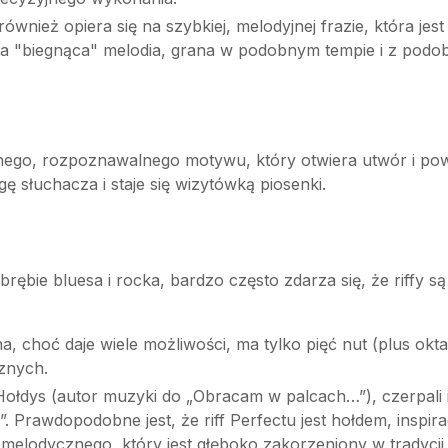
również opiera się na szybkiej, melodyjnej frazie, która je
a "biegnąca" melodia, grana w podobnym tempie i z podob
nego, rozpoznawalnego motywu, który otwiera utwór i powta
ę słuchacza i staje się wizytówką piosenki.
bie bluesa i rocka, bardzo często zdarza się, że riffy są 
, choć daje wiele możliwości, ma tylko pięć nut (plus okt
znych.
Hołdys (autor muzyki do „Obracam w palcach…”), czerpali 
”. Prawdopodobne jest, że riff Perfectu jest hołdem, inspi
lodycznego, który jest głęboko zakorzeniony w tradycji