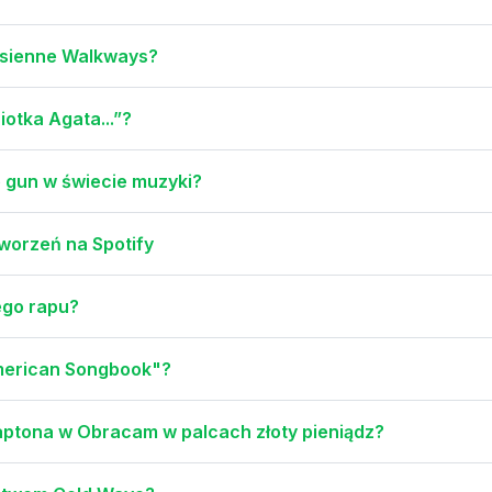
risienne Walkways?
otka Agata...”?
e gun w świecie muzyki?
worzeń na Spotify
ego rapu?
merican Songbook"?
laptona w Obracam w palcach złoty pieniądz?