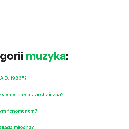
gorii
muzyka
:
 A.D. 1986"?
eślenie inne niż archaiczna?
alnym fenomenem?
allada miłosna?