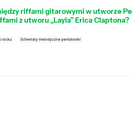
między riffami gitarowymi w utworze P
ffami z utworu „Layla” Erica Claptona?
s rocku
Schematy melodyczne pentatoniki