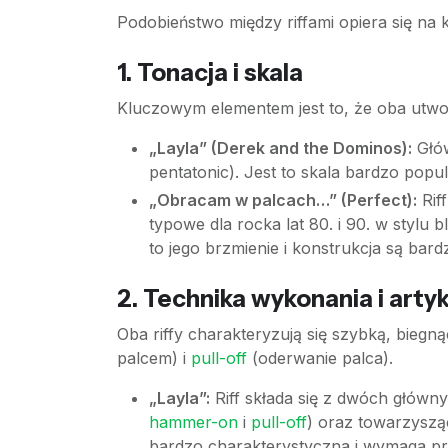
Podobieństwo między riffami opiera się na
1. Tonacja i skala
Kluczowym elementem jest to, że oba utwor
„Layla” (Derek and the Dominos):
Głów
pentatonic). Jest to skala bardzo popul
„Obracam w palcach…” (Perfect):
Riff
typowe dla rocka lat 80. i 90. w stylu
to jego brzmienie i konstrukcja są bar
2. Technika wykonania i arty
Oba riffy charakteryzują się szybką, biegn
palcem) i
pull-off
(oderwanie palca).
„Layla”:
Riff składa się z dwóch główny
hammer-on
i
pull-off
) oraz towarzysz
bardzo charakterystyczna i wymaga p