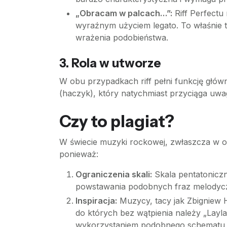
„Obracam w palcach…”:
Riff Perfectu 
wyraźnym użyciem legato. To właśnie t
wrażenia podobieństwa.
3. Rola w utworze
W obu przypadkach riff pełni funkcję głów
(haczyk), który natychmiast przyciąga uwag
Czy to plagiat?
W świecie muzyki rockowej, zwłaszcza w obrę
ponieważ:
Ograniczenia skali:
Skala pentatoniczna
powstawania podobnych fraz melodyc
Inspiracja:
Muzycy, tacy jak Zbigniew 
do których bez wątpienia należy „Layla
wykorzystaniem podobnego schematu me