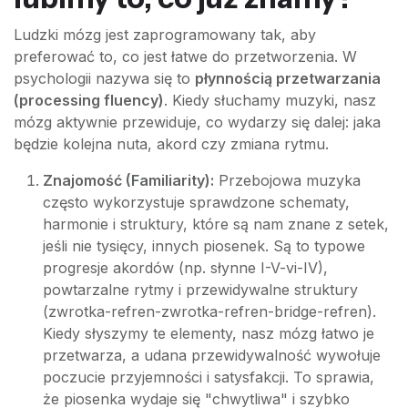
Ludzki mózg jest zaprogramowany tak, aby
preferować to, co jest łatwe do przetworzenia. W
psychologii nazywa się to
płynnością przetwarzania
(processing fluency)
. Kiedy słuchamy muzyki, nasz
mózg aktywnie przewiduje, co wydarzy się dalej: jaka
będzie kolejna nuta, akord czy zmiana rytmu.
Znajomość (Familiarity):
Przebojowa muzyka
często wykorzystuje sprawdzone schematy,
harmonie i struktury, które są nam znane z setek,
jeśli nie tysięcy, innych piosenek. Są to typowe
progresje akordów (np. słynne I-V-vi-IV),
powtarzalne rytmy i przewidywalne struktury
(zwrotka-refren-zwrotka-refren-bridge-refren).
Kiedy słyszymy te elementy, nasz mózg łatwo je
przetwarza, a udana przewidywalność wywołuje
poczucie przyjemności i satysfakcji. To sprawia,
że piosenka wydaje się "chwytliwa" i szybko