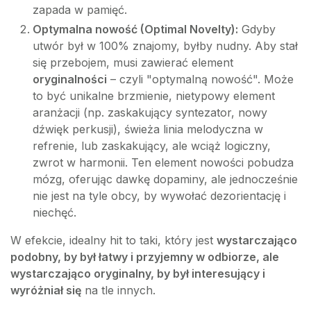
zapada w pamięć.
Optymalna nowość (Optimal Novelty):
Gdyby
utwór był w 100% znajomy, byłby nudny. Aby stał
się przebojem, musi zawierać element
oryginalności
– czyli "optymalną nowość". Może
to być unikalne brzmienie, nietypowy element
aranżacji (np. zaskakujący syntezator, nowy
dźwięk perkusji), świeża linia melodyczna w
refrenie, lub zaskakujący, ale wciąż logiczny,
zwrot w harmonii. Ten element nowości pobudza
mózg, oferując dawkę dopaminy, ale jednocześnie
nie jest na tyle obcy, by wywołać dezorientację i
niechęć.
W efekcie, idealny hit to taki, który jest
wystarczająco
podobny, by był łatwy i przyjemny w odbiorze, ale
wystarczająco oryginalny, by był interesujący i
wyróżniał się
na tle innych.