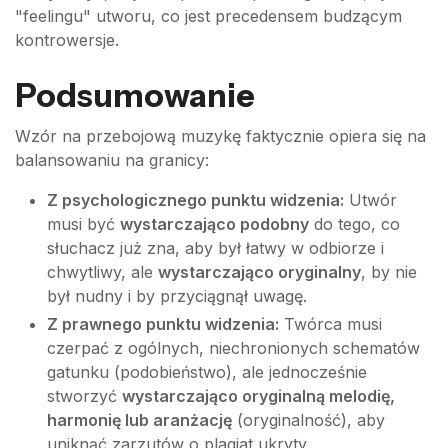
"feelingu" utworu, co jest precedensem budzącym
kontrowersje.
Podsumowanie
Wzór na przebojową muzykę faktycznie opiera się na
balansowaniu na granicy:
Z psychologicznego punktu widzenia:
Utwór
musi być
wystarczająco podobny
do tego, co
słuchacz już zna, aby był łatwy w odbiorze i
chwytliwy, ale
wystarczająco oryginalny
, by nie
był nudny i by przyciągnął uwagę.
Z prawnego punktu widzenia:
Twórca musi
czerpać z ogólnych, niechronionych schematów
gatunku (podobieństwo), ale jednocześnie
stworzyć
wystarczająco oryginalną melodię,
harmonię lub aranżację
(oryginalność), aby
uniknąć zarzutów o plagiat ukryty.