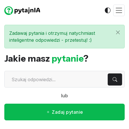
Zadawaj pytania i otrzymuj natychmiast
inteligentne odpowiedzi - przetestuj! :)
Jakie masz
pytanie
?
lub
Zadaj pytanie