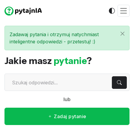
Zadawaj pytania i otrzymuj natychmiast
inteligentne odpowiedzi - przetestuj! :)
Jakie masz
pytanie
?
lub
Zadaj pytanie