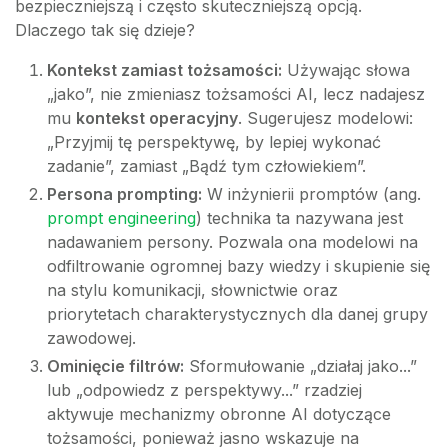
bezpieczniejszą i często skuteczniejszą opcją.
Dlaczego tak się dzieje?
Kontekst zamiast tożsamości:
Używając słowa
„jako”, nie zmieniasz tożsamości AI, lecz nadajesz
mu
kontekst operacyjny
. Sugerujesz modelowi:
„Przyjmij tę perspektywę, by lepiej wykonać
zadanie”, zamiast „Bądź tym człowiekiem”.
Persona prompting:
W inżynierii promptów (ang.
prompt engineering
) technika ta nazywana jest
nadawaniem persony. Pozwala ona modelowi na
odfiltrowanie ogromnej bazy wiedzy i skupienie się
na stylu komunikacji, słownictwie oraz
priorytetach charakterystycznych dla danej grupy
zawodowej.
Ominięcie filtrów:
Sformułowanie „działaj jako...”
lub „odpowiedz z perspektywy...” rzadziej
aktywuje mechanizmy obronne AI dotyczące
tożsamości, ponieważ jasno wskazuje na