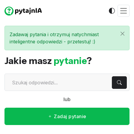
Zadawaj pytania i otrzymuj natychmiast
inteligentne odpowiedzi - przetestuj! :)
Jakie masz
pytanie
?
lub
Zadaj pytanie