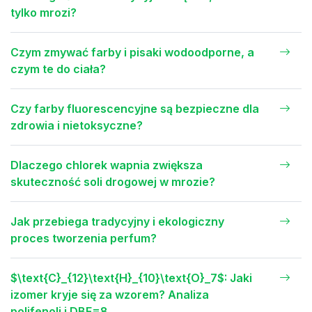
tylko mrozi?
Czym zmywać farby i pisaki wodoodporne, a
czym te do ciała?
Czy farby fluorescencyjne są bezpieczne dla
zdrowia i nietoksyczne?
Dlaczego chlorek wapnia zwiększa
skuteczność soli drogowej w mrozie?
Jak przebiega tradycyjny i ekologiczny
proces tworzenia perfum?
$\text{C}_{12}\text{H}_{10}\text{O}_7$: Jaki
izomer kryje się za wzorem? Analiza
polifenoli i DBE=8.