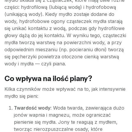
Mydło składa się z cząsteczek, które mają dwie różne
części: hydrofilową (lubiącą wodę) i hydrofobową
(unikającą wody). Kiedy mydło zostaje dodane do
wody, hydrofobowe ogony cząsteczek mydła starają
się unikać kontaktu z wodą, podczas gdy hydrofilowe
głowy dążą do jej kontaktu. W wyniku tego, cząsteczki
mydła tworzą warstwę na powierzchni wody, a przy
odpowiednim mieszaniu (np. pocieraniu dłoni) tworzą
się pęcherzyki powietrza otoczone cienką warstwą
wody i mydła — czyli piana.
Co wpływa na ilość piany?
Kilka czynników może wpływać na to, jak intensywnie
mydło się pieni:
Twardość wody
: Woda twarda, zawierająca dużo
jonów wapnia i magnezu, może ograniczać
pienienie się mydła. Jony te reagują z mydłem,
tworząc nierozpuszczalne osady, które