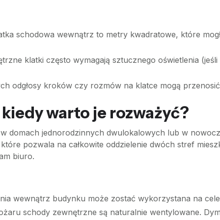
atka schodowa wewnątrz to metry kwadratowe, które mogł
zne klatki często wymagają sztucznego oświetlenia (jeśli
h odgłosy kroków czy rozmów na klatce mogą przenosić 
kiedy warto je rozważyć?
y w domach jednorodzinnych dwulokalowych lub w nowoc
 które pozwala na całkowite oddzielenie dwóch stref mieszka
am biuro.
nia wewnątrz budynku może zostać wykorzystana na cele
ożaru schody zewnętrzne są naturalnie wentylowane. Dym 