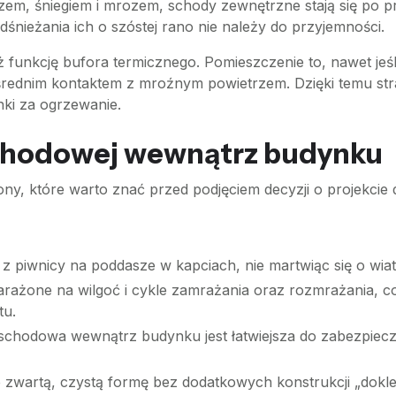
zem, śniegiem i mrozem, schody zewnętrzne stają się po p
śnieżania ich o szóstej rano nie należy do przyjemności.
funkcję bufora termicznego. Pomieszczenie to, nawet jeśli
rednim kontaktem z mroźnym powietrzem. Dzięki temu str
nki za ogrzewanie.
 schodowej wewnątrz budynku
ony, które warto znać przed podjęciem decyzji o projekcie
z piwnicy na poddasze w kapciach, nie martwiąc się o wiat
rażone na wilgoć i cykle zamrażania oraz rozmrażania, co
tu.
schodowa wewnątrz budynku jest łatwiejsza do zabezpiec
wartą, czystą formę bez dodatkowych konstrukcji „doklej