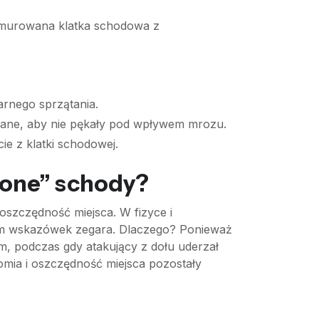
ż murowana klatka schodowa z
larnego sprzątania.
ane, aby nie pękały pod wpływem mrozu.
e z klatki schodowej.
cone” schody?
 oszczędność miejsca. W fizyce i
em wskazówek zegara. Dlaczego? Ponieważ
m, podczas gdy atakujący z dołu uderzał
mia i oszczędność miejsca pozostały