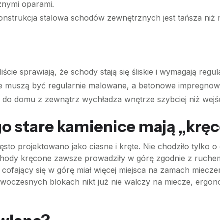
znymi oparami.
onstrukcja stalowa schodów zewnętrznych jest tańsza ni
liście sprawiają, że schody stają się śliskie i wymagają regu
 muszą być regularnie malowane, a betonowe impregnow
 do domu z zewnątrz wychładza wnętrze szybciej niż wejści
o stare kamienice mają „krę
sto projektowano jako ciasne i kręte. Nie chodziło tylko o
schody kręcone zawsze prowadziły w górę zgodnie z ruch
 cofający się w górę miał więcej miejsca na zamach miecze
woczesnych blokach nikt już nie walczy na miecze, ergono