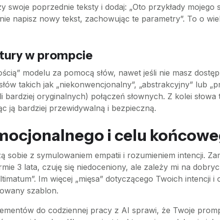
y swoje poprzednie teksty i dodaj: „Oto przykłady mojego st
nie napisz nowy tekst, zachowując te parametry”. To o wiel
tury w prompcie
ścią” modelu za pomocą słów, nawet jeśli nie masz dostę
łów takich jak „niekonwencjonalny”, „abstrakcyjny” lub 
ardziej oryginalnych) połączeń słownych. Z kolei słowa ta
ąc ją bardziej przewidywalną i bezpieczną.
mocjonalnego i celu końcow
ą sobie z symulowaniem empatii i rozumieniem intencji. Zam
irmie 3 lata, czuję się niedoceniony, ale zależy mi na dobry
ltimatum”. Im więcej „mięsa” dotyczącego Twoich intencji i
rowany szablon.
lementów do codziennej pracy z AI sprawi, że Twoje promp