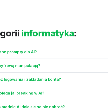
gorii
informatyka
:
zne prompty dla AI?
 cyfrową manipulacją?
z logowania i zakładania konta?
lega jailbreaking w AI?
modele AI dają się na nie nabrać?