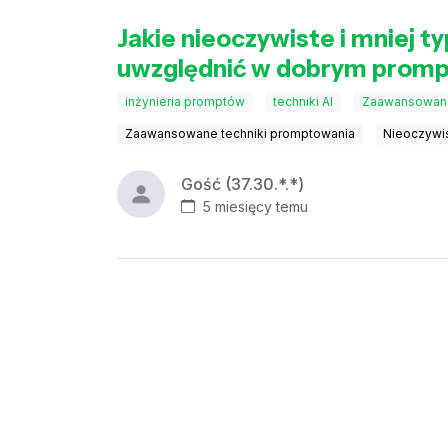
Jakie nieoczywiste i mniej 
uwzględnić w dobrym promp
inżynieria promptów
techniki AI
Zaawansowane
Zaawansowane techniki promptowania
Nieoczywi
Gość (37.30.*.*)
5 miesięcy temu