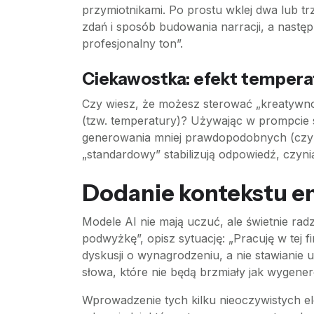
przymiotnikami. Po prostu wklej dwa lub trz
zdań i sposób budowania narracji, a następ
profesjonalny ton”.
Ciekawostka: efekt tempera
Czy wiesz, że możesz sterować „kreatywno
(tzw. temperatury)? Używając w prompcie s
generowania mniej prawdopodobnych (czyli b
„standardowy” stabilizują odpowiedź, czyni
Dodanie kontekstu e
Modele AI nie mają uczuć, ale świetnie radz
podwyżkę”, opisz sytuację: „Pracuję w tej f
dyskusji o wynagrodzeniu, a nie stawianie u
słowa, które nie będą brzmiały jak wygene
Wprowadzenie tych kilku nieoczywistych e