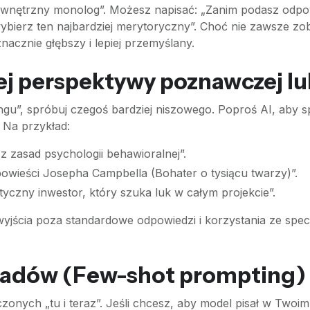
ewnętrzny monolog”. Możesz napisać: „Zanim podasz odp
ybierz ten najbardziej merytoryczny”. Choć nie zawsze zo
nacznie głębszy i lepiej przemyślany.
ej perspektywy poznawczej l
ingu”, spróbuj czegoś bardziej niszowego. Poproś AI, aby 
. Na przykład:
 z zasad psychologii behawioralnej”.
opowieści Josepha Campbella (Bohater o tysiącu twarzy)”.
yczny inwestor, który szuka luk w całym projekcie”.
jścia poza standardowe odpowiedzi i korzystania ze spe
ładów (Few-shot prompting)
czonych „tu i teraz”. Jeśli chcesz, aby model pisał w Twoim