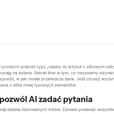
 prostych poleceń typu „napisz mi artykuł o zdrowym odży
e rzucają na kolana. Sekret tkwi w tym, co nazywamy inżyni
sposób, w jaki model przetwarza dane. Jeśli chcesz wycisn
ania o kilka mniej typowych elementów.
 pozwól AI zadać pytania
ajrzadziej stosowanych trików. Zamiast podawać wszystkie i