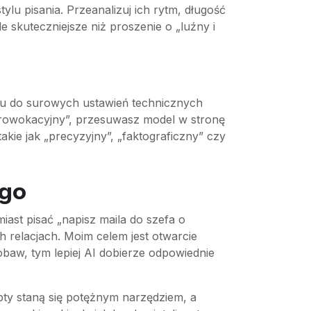
ylu pisania. Przeanalizuj ich rytm, długość
e skuteczniejsze niż proszenie o „luźny i
pu do surowych ustawień technicznych
„prowokacyjny”, przesuwasz model w stronę
kie jak „precyzyjny”, „faktograficzny” czy
ego
iast pisać „napisz maila do szefa o
ch relacjach. Moim celem jest otwarcie
 obaw, tym lepiej AI dobierze odpowiednie
ty staną się potężnym narzędziem, a