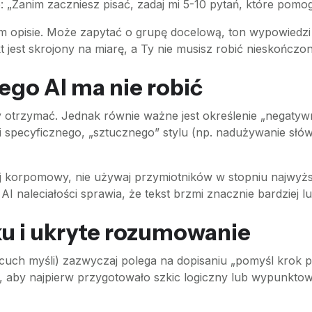
: „Zanim zaczniesz pisać, zadaj mi 5-10 pytań, które pomogą
m opisie. Może zapytać o grupę docelową, ton wypowiedzi
t jest skrojony na miarę, a Ty nie musisz robić nieskończo
ego AI ma nie robić
 otrzymać. Jednak równie ważne jest określenie „negatyw
 specyficznego, „sztucznego” stylu (np. nadużywanie słów
j korpomowy, nie używaj przymiotników w stopniu najwyżs
 naleciałości sprawia, że tekst brzmi znacznie bardziej lu
ku i ukryte rozumowanie
cuch myśli) zazwyczaj polega na dopisaniu „pomyśl krok 
 aby najpierw przygotowało szkic logiczny lub wypunktowa