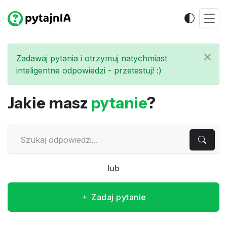
Zadawaj pytania i otrzymuj natychmiast
inteligentne odpowiedzi - przetestuj! :)
Jakie masz
pytanie
?
lub
Zadaj pytanie