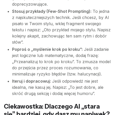
doprecyzowujące.
Stosuj przykłady (Few-Shot Prompting):
To jedna
z najskuteczniejszych technik. Jeśli chcesz, by AI
pisało w Twoim stylu, wklej fragment swojego
tekstu i napisz: „Oto przykład mojego stylu. Napisz
kolejny akapit, zachowując ten sam rytm i dobór
słów”.
Poproś o „myślenie krok po kroku”:
Jeśli zadanie
jest logiczne lub matematyczne, dodaj frazę:
„Przeanalizuj to krok po kroku”. To zmusza model
do przejścia przez proces rozumowania, co
minimalizuje ryzyko błędów (tzw. halucynacji).
Iteruj i dopracowuj:
Jeśli odpowiedź nie jest
idealna, nie kasuj jej. Napisz: „To jest dobre, ale
skróć drugą sekcję i dodaj więcej humoru”.
Ciekawostka: Dlaczego AI „stara
się” bardziej, gdy dasz mu napiwek?