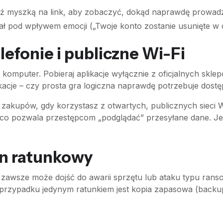
dź myszką na link, aby zobaczyć, dokąd naprawdę prowadz
ał pod wpływem emocji („Twoje konto zostanie usunięte w c
efonie i publiczne Wi-Fi
komputer. Pobieraj aplikacje wyłącznie z oficjalnych skle
acje – czy prosta gra logiczna naprawdę potrzebuje dostęp
 zakupów, gdy korzystasz z otwartych, publicznych sieci Wi
 co pozwala przestępcom „podglądać” przesyłane dane. Jeś
an ratunkowy
zawsze może dojść do awarii sprzętu lub ataku typu rans
im przypadku jedynym ratunkiem jest kopia zapasowa (backu