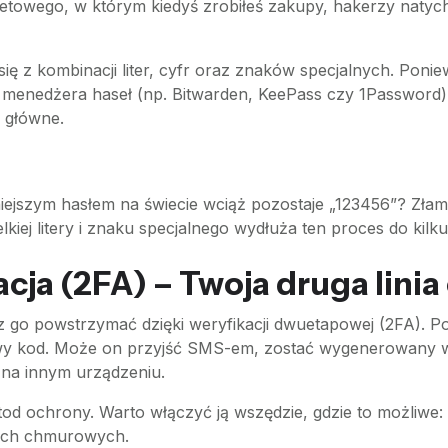
netowego, w którym kiedyś zrobiłeś zakupy, hakerzy natyc
się z kombinacji liter, cyfr oraz znaków specjalnych. Ponie
 menedżera haseł (np. Bitwarden, KeePass czy 1Password). 
o główne.
niejszym hasłem na świecie wciąż pozostaje „123456”? Złam
kiej litery i znaku specjalnego wydłuża ten proces do kilku
ja (2FA) – Twoja druga linia
z go powstrzymać dzięki weryfikacji dwuetapowej (2FA). P
 kod. Może on przyjść SMS-em, zostać wygenerowany w spe
 na innym urządzeniu.
tod ochrony. Warto włączyć ją wszędzie, gdzie to możliwe:
ach chmurowych.