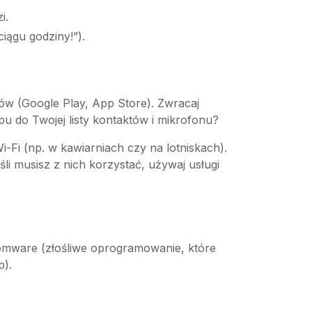
i.
iągu godziny!”).
pów (Google Play, App Store). Zwracaj
u do Twojej listy kontaktów i mikrofonu?
-Fi (np. w kawiarniach czy na lotniskach).
li musisz z nich korzystać, używaj usługi
omware (złośliwe oprogramowanie, które
p).