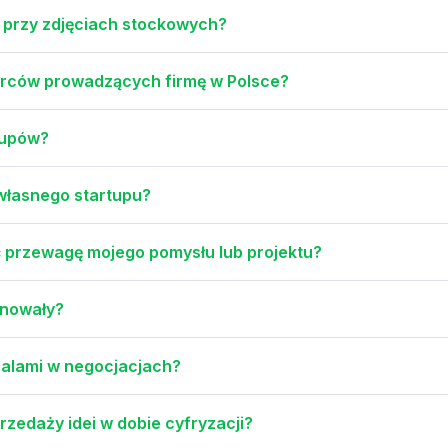
i przy zdjęciach stockowych?
iorców prowadzących firmę w Polsce?
tupów?
 własnego startupu?
ć przewagę mojego pomysłu lub projektu?
ynowały?
 salami w negocjacjach?
zedaży idei w dobie cyfryzacji?