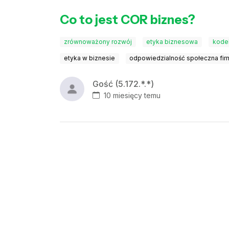
Co to jest COR biznes?
zrównoważony rozwój
etyka biznesowa
kode
etyka w biznesie
odpowiedzialność społeczna fir
Gość (5.172.*.*)
10 miesięcy temu