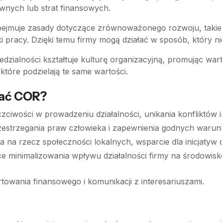
wnych lub strat finansowych.
bejmuje zasady dotyczące zrównoważonego rozwoju, takie
 pracy. Dzięki temu firmy mogą działać w sposób, który n
dzialności kształtuje kulturę organizacyjną, promując warto
 które podzielają te same wartości.
rać COR?
zciwości w prowadzeniu działalności, unikania konfliktów i
zestrzegania praw człowieka i zapewnienia godnych waru
nia na rzecz społeczności lokalnych, wsparcie dla inicjaty
e minimalizowania wpływu działalności firmy na środowisko,
towania finansowego i komunikacji z interesariuszami.