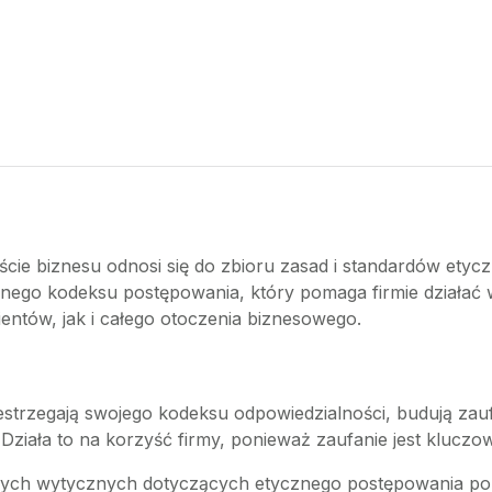
kście biznesu odnosi się do zbioru zasad i standardów etyc
trznego kodeksu postępowania, który pomaga firmie działa
entów, jak i całego otoczenia biznesowego.
zestrzegają swojego kodeksu odpowiedzialności, budują zau
 Działa to na korzyść firmy, ponieważ zaufanie jest klucz
snych wytycznych dotyczących etycznego postępowania pom