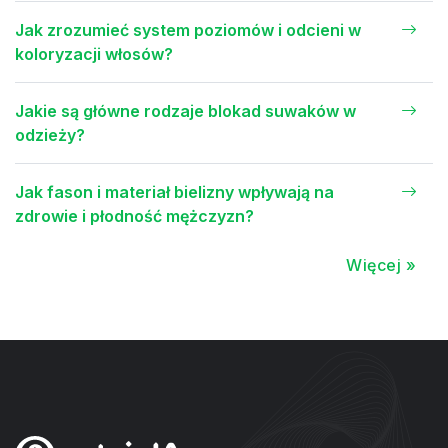
Jak zrozumieć system poziomów i odcieni w
koloryzacji włosów?
Jakie są główne rodzaje blokad suwaków w
odzieży?
Jak fason i materiał bielizny wpływają na
zdrowie i płodność mężczyzn?
Więcej »