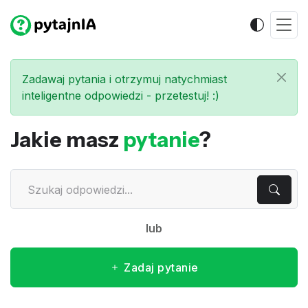
Zadawaj pytania i otrzymuj natychmiast
inteligentne odpowiedzi - przetestuj! :)
Jakie masz
pytanie
?
lub
Zadaj pytanie