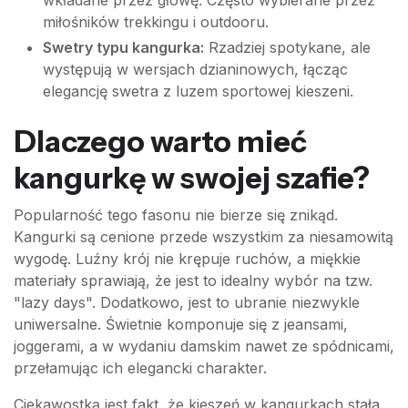
wkładane przez głowę. Często wybierane przez
miłośników trekkingu i outdooru.
Swetry typu kangurka:
Rzadziej spotykane, ale
występują w wersjach dzianinowych, łącząc
elegancję swetra z luzem sportowej kieszeni.
Dlaczego warto mieć
kangurkę w swojej szafie?
Popularność tego fasonu nie bierze się znikąd.
Kangurki są cenione przede wszystkim za niesamowitą
wygodę. Luźny krój nie krępuje ruchów, a miękkie
materiały sprawiają, że jest to idealny wybór na tzw.
"lazy days". Dodatkowo, jest to ubranie niezwykle
uniwersalne. Świetnie komponuje się z jeansami,
joggerami, a w wydaniu damskim nawet ze spódnicami,
przełamując ich elegancki charakter.
Ciekawostką jest fakt, że kieszeń w kangurkach stała