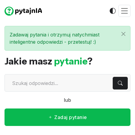
Zadawaj pytania i otrzymuj natychmiast
inteligentne odpowiedzi - przetestuj! :)
Jakie masz
pytanie
?
lub
Zadaj pytanie