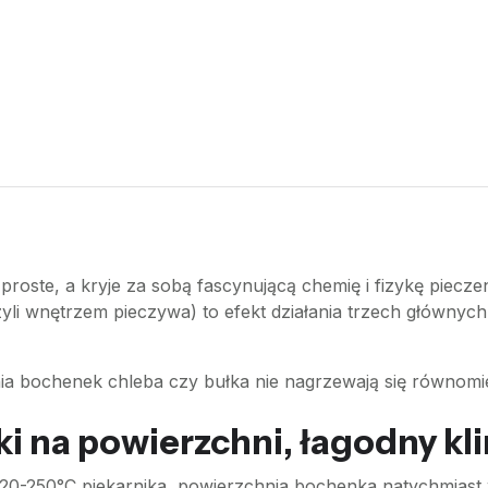
ę proste, a kryje za sobą fascynującą chemię i fizykę piecz
li wnętrzem pieczywa) to efekt działania trzech głównych 
nia bochenek chleba czy bułka nie nagrzewają się równomie
ki na powierzchni, łagodny kl
20-250°C piekarnika, powierzchnia bochenka natychmiast w