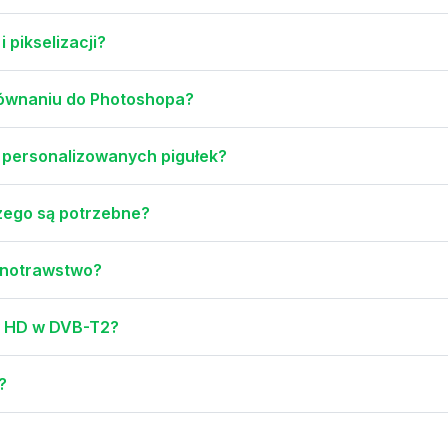
 pikselizacji?
orównaniu do Photoshopa?
i personalizowanych pigułek?
zego są potrzebne?
arnotrawstwo?
w HD w DVB-T2?
?