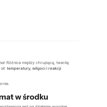
enia! Różnica między chrupiącą, twardą
sił:
temperatury, wilgoci i reakcji
rnie.
imat w środku
ystawiona jest na działanie wysokiej