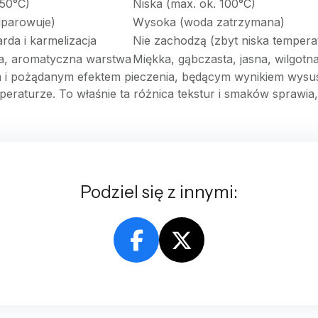
50°C)
Niska (max. ok. 100°C)
dparowuje)
Wysoka (woda zatrzymana)
rda i karmelizacja
Nie zachodzą (zbyt niska temperat
wa, aromatyczna warstwa
Miękka, gąbczasta, jasna, wilgotn
m i pożądanym efektem pieczenia, będącym wynikiem wysusz
eraturze. To właśnie ta różnica tekstur i smaków sprawia,
Podziel się z innymi: