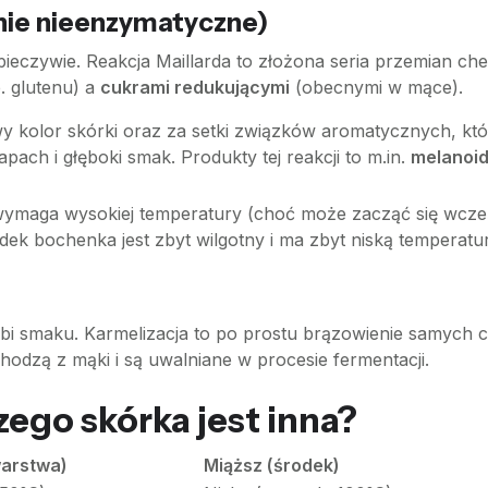
enie nieenzymatyczne)
 pieczywie. Reakcja Maillarda to złożona seria przemian 
. glutenu) a
cukrami redukującymi
(obecnymi w mące).
y kolor skórki oraz za setki związków aromatycznych, kt
pach i głęboki smak. Produkty tej reakcji to m.in.
melanoi
wymaga wysokiej temperatury (choć może zacząć się wcześ
odek bochenka jest zbyt wilgotny i ma zbyt niską temperatur
łębi smaku. Karmelizacja to po prostu brązowienie samych
odzą z mąki i są uwalniane w procesie fermentacji.
go skórka jest inna?
warstwa)
Miąższ (środek)