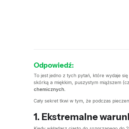
Odpowiedź:
To jest jedno z tych pytań, które wydaje si
skórką a miękkim, puszystym miąższem (czy
chemicznych
.
Cały sekret tkwi w tym, że podczas piecze
1. Ekstremalne warun
Kiedy wkładasz ciasto do rozgrzanego do 2