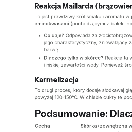
Reakcja Maillarda (brązowi
To jest prawdziwy król smaku i aromatu w
aminokwasami
(pochodzącymi z białek, np
Co daje?
Odpowiada za złocistobrązow
jego charakterystyczny, zniewalający za
barwę.
Dlaczego tylko w skórce?
Reakcja ta 
i niskiej zawartości wody. Ponieważ śr
Karmelizacja
To drugi proces, który dodaje słodkawej g
powyżej 120-150°C. W chlebie cukry te poch
Podsumowanie: Dlacze
Cecha
Skórka (zewnętrzna 