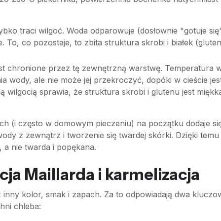
bko traci wilgoć. Woda odparowuje (dosłownie "gotuje się"
. To, co pozostaje, to zbita struktura skrobi i białek (glut
t chronione przez tę zewnętrzną warstwę. Temperatura 
ia wody, ale nie może jej przekroczyć, dopóki w cieście j
ilgocią sprawia, że struktura skrobi i glutenu jest miękka
ch (i często w domowym pieczeniu) na początku dodaje się
ody z zewnątrz i tworzenie się twardej skórki. Dzięki tem
a, a nie twarda i popękana.
ja Maillarda i karmelizacja
ż inny kolor, smak i zapach. Za to odpowiadają dwa klucz
hni chleba: