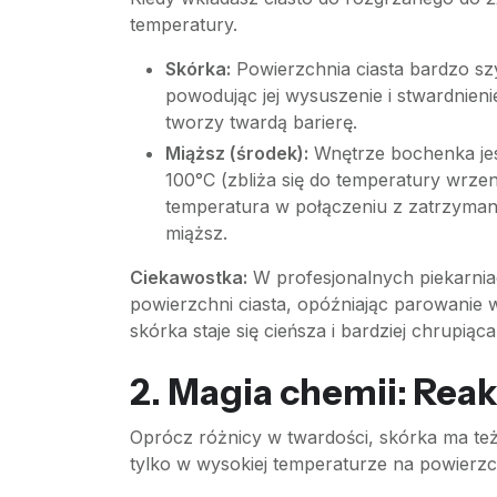
temperatury.
Skórka:
Powierzchnia ciasta bardzo szy
powodując jej wysuszenie i stwardnienie
tworzy twardą barierę.
Miąższ (środek):
Wnętrze bochenka jes
100°C (zbliża się do temperatury wrzen
temperatura w połączeniu z zatrzymaną w
miąższ.
Ciekawostka:
W profesjonalnych piekarnia
powierzchni ciasta, opóźniając parowanie w
skórka staje się cieńsza i bardziej chrupiąc
2. Magia chemii: Reakc
Oprócz różnicy w twardości, skórka ma te
tylko w wysokiej temperaturze na powierzc