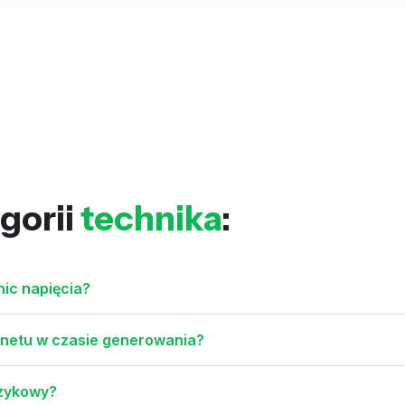
gorii
technika
:
nic napięcia?
ernetu w czasie generowania?
ęzykowy?