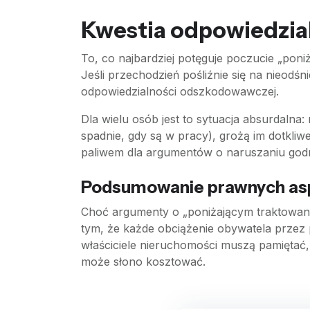
Kwestia odpowiedzialn
To, co najbardziej potęguje poczucie „poni
Jeśli przechodzień pośliźnie się na nieodśn
odpowiedzialności odszkodowawczej.
Dla wielu osób jest to sytuacja absurdalna:
spadnie, gdy są w pracy), grożą im dotkli
paliwem dla argumentów o naruszaniu godno
Podsumowanie prawnych as
Choć argumenty o „poniżającym traktowani
tym, że każde obciążenie obywatela przez p
właściciele nieruchomości muszą pamiętać, 
może słono kosztować.