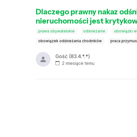
Dlaczego prawny nakaz odśni
nieruchomości jest krytyko
prawa obywatelskie
odśnieżanie
obowiązki wł
obowiązek odśnieżania chodników
praca przymus
Gość (83.4.*.*)
2 miesiące temu