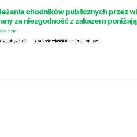
eżania chodników publicznych przez wł
wany za niezgodność z zakazem poniżaj
aściciela
owa obywateli
godność właściciela nieruchomości