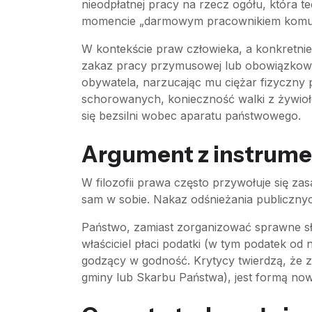
nieodpłatnej pracy na rzecz ogółu, która t
momencie „darmowym pracownikiem komu
W kontekście praw człowieka, a konkretnie 
zakaz pracy przymusowej lub obowiązkowej
obywatela, narzucając mu ciężar fizyczny p
schorowanych, konieczność walki z żywiołem
się bezsilni wobec aparatu państwowego.
Argument z instrumen
W filozofii prawa często przywołuje się zas
sam w sobie. Nakaz odśnieżania publicznyc
Państwo, zamiast zorganizować sprawne słu
właściciel płaci podatki (w tym podatek od
godzący w godność. Krytycy twierdzą, że z
gminy lub Skarbu Państwa), jest formą n