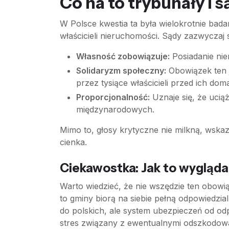
Co na to trybunały i 
W Polsce kwestia ta była wielokrotnie bada
właścicieli nieruchomości. Sądy zazwyczaj s
Własność zobowiązuje:
Posiadanie nier
Solidaryzm społeczny:
Obowiązek ten j
przez tysiące właścicieli przed ich dom
Proporcjonalność:
Uznaje się, że uciąż
międzynarodowych.
Mimo to, głosy krytyczne nie milkną, wska
cienka.
Ciekawostka: Jak to wygląda
Warto wiedzieć, że nie wszędzie ten obow
to gminy biorą na siebie pełną odpowiedzia
do polskich, ale system ubezpieczeń od odp
stres związany z ewentualnymi odszkodow