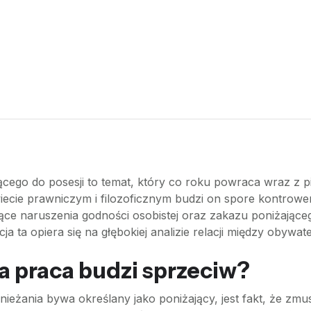
cego do posesji to temat, który co roku powraca wraz z p
wiecie prawniczym i filozoficznym budzi on spore kontrower
ce naruszenia godności osobistej oraz zakazu poniżająceg
 ta opiera się na głębokiej analizie relacji między obywa
 praca budzi sprzeciw?
eżania bywa określany jako poniżający, jest fakt, że z