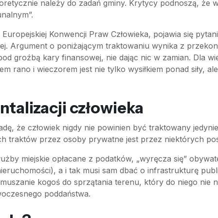
eoretycznie należy do zadań gminy. Krytycy podnoszą, że wł
nalnym”.
Europejskiej Konwencji Praw Człowieka, pojawia się pytanie
. Argument o poniżającym traktowaniu wynika z przekona
od groźbą kary finansowej, nie dając nic w zamian. Dla wi
 rano i wieczorem jest nie tylko wysiłkiem ponad siły, ale
talizacji człowieka
adę, że człowiek nigdy nie powinien być traktowany jedynie
h traktów przez osoby prywatne jest przez niektórych post
żby miejskie opłacane z podatków, „wyręcza się” obywatel
 nieruchomości), a i tak musi sam dbać o infrastrukturę pu
muszanie kogoś do sprzątania terenu, który do niego nie n
owoczesnego poddaństwa.