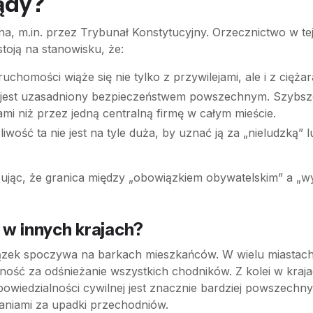
sądy?
na, m.in. przez Trybunał Konstytucyjny. Orzecznictwo w tej
toją na stanowisku, że:
uchomości wiąże się nie tylko z przywilejami, ale i z cięża
est uzasadniony bezpieczeństwem powszechnym. Szybsze i 
ami niż przez jedną centralną firmę w całym mieście.
liwość ta nie jest na tyle duża, by uznać ją za „nieludzką
zując, że granica między „obowiązkiem obywatelskim” a „w
 w innych krajach?
iązek spoczywa na barkach mieszkańców. W wielu miastac
lność za odśnieżanie wszystkich chodników. Z kolei w kraj
owiedzialności cywilnej jest znacznie bardziej powszechny,
aniami za upadki przechodniów.