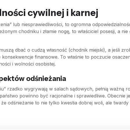
ości cywilnej i karnej
żenia” lub niesprawiedliwości, to ogromna odpowiedzialnoś
ieżonym chodniku i złamie nogę, to właściciel posesji, a ni
 muszą dbać o cudzą własność (chodnik miejski), a jeśli zro
we konsekwencje finansowe. To właśnie to poczucie osaczen
ści i wolności osobistej.
pektów odśnieżania
u” rzadko wygrywają w salach sądowych, pełnią ważną rol
aństwo powinno być racjonalne i sprawiedliwe. Obecnie jed
że odśnieżanie to nie tylko kwestia dobrej woli, ale tward