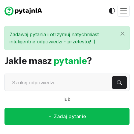
Zadawaj pytania i otrzymuj natychmiast
inteligentne odpowiedzi - przetestuj! :)
Jakie masz
pytanie
?
lub
Zadaj pytanie