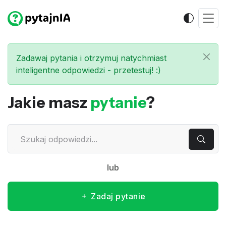
Zadawaj pytania i otrzymuj natychmiast
inteligentne odpowiedzi - przetestuj! :)
Jakie masz
pytanie
?
lub
Zadaj pytanie