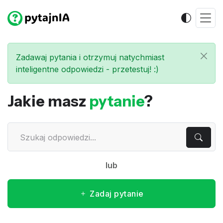
Zadawaj pytania i otrzymuj natychmiast
inteligentne odpowiedzi - przetestuj! :)
Jakie masz
pytanie
?
lub
Zadaj pytanie