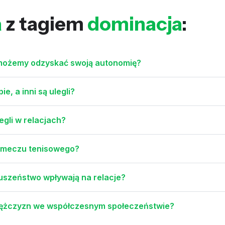
a
z tagiem
dominacja
:
k możemy odzyskać swoją autonomię?
e, a inni są ulegli?
legli w relacjach?
e meczu tenisowego?
łuszeństwo wpływają na relacje?
 mężczyzn we współczesnym społeczeństwie?