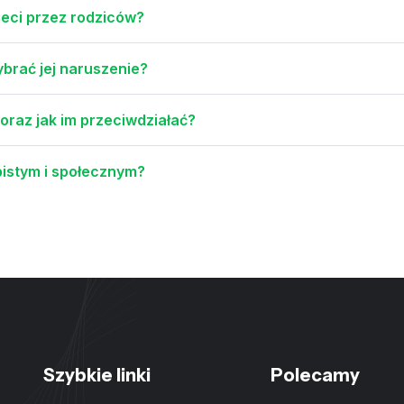
ieci przez rodziców?
ybrać jej naruszenie?
oraz jak im przeciwdziałać?
istym i społecznym?
Szybkie linki
Polecamy