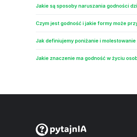
Jakie są sposoby naruszania godności dz
Czym jest godność i jakie formy może prz
Jak definiujemy poniżanie i molestowanie 
Jakie znaczenie ma godność w życiu osob