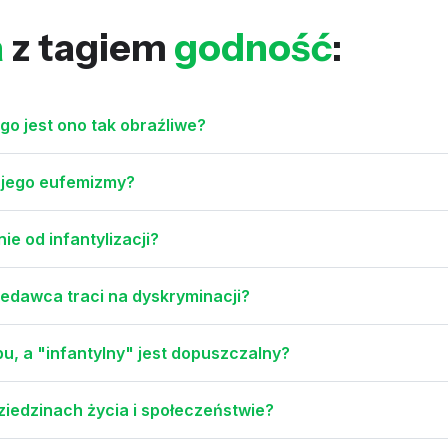
a
z tagiem
godność
:
go jest ono tak obraźliwe?
ą jego eufemizmy?
e od infantylizacji?
zedawca traci na dyskryminacji?
u, a "infantylny" jest dopuszczalny?
iedzinach życia i społeczeństwie?