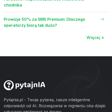
chodnika
Prowizje 50% za SMS Premium: Dlaczego
operatorzy biorą tak dużo?
Więcej »
Pytajnia.pl - Twoje pytania, nasze inteligentne
odpowiedzi od AI. Rozwiązania w mgnieniu oka dzięki
sztucznej inteligencji za darmo.