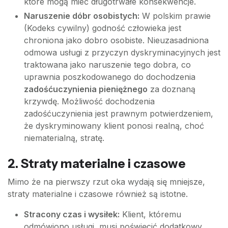
które mogą mieć długotrwałe konsekwencje.
Naruszenie dóbr osobistych:
W polskim prawie
(Kodeks cywilny) godność człowieka jest
chroniona jako dobro osobiste. Nieuzasadniona
odmowa usługi z przyczyn dyskryminacyjnych jest
traktowana jako naruszenie tego dobra, co
uprawnia poszkodowanego do dochodzenia
zadośćuczynienia pieniężnego
za doznaną
krzywdę. Możliwość dochodzenia
zadośćuczynienia jest prawnym potwierdzeniem,
że dyskryminowany klient ponosi realną, choć
niematerialną, stratę.
2. Straty materialne i czasowe
Mimo że na pierwszy rzut oka wydają się mniejsze,
straty materialne i czasowe również są istotne.
Stracony czas i wysiłek:
Klient, któremu
odmówiono usługi, musi poświęcić dodatkowy