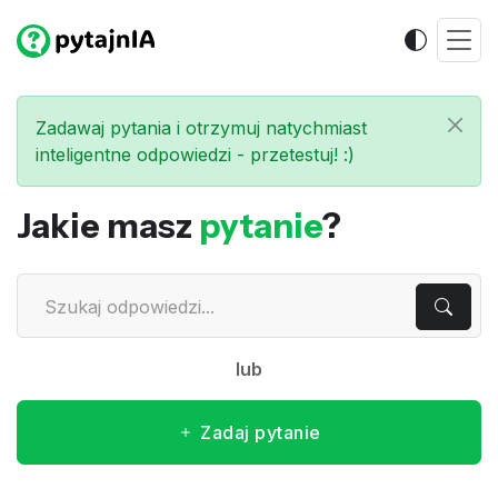
Zadawaj pytania i otrzymuj natychmiast
inteligentne odpowiedzi - przetestuj! :)
Jakie masz
pytanie
?
lub
Zadaj pytanie