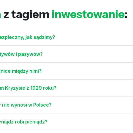
a
z tagiem
inwestowanie
:
bezpieczny, jak sądzimy?
aktywów i pasywów?
żnice między nimi?
kim Kryzysie z 1929 roku?
i ile wynosi w Polsce?
niądz robi pieniądz?