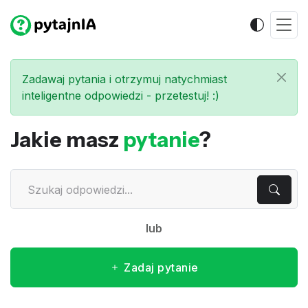
Zadawaj pytania i otrzymuj natychmiast
inteligentne odpowiedzi - przetestuj! :)
Jakie masz
pytanie
?
lub
Zadaj pytanie