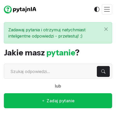
Zadawaj pytania i otrzymuj natychmiast
inteligentne odpowiedzi - przetestuj! :)
Jakie masz
pytanie
?
lub
Zadaj pytanie