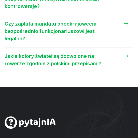
kontrowersje?
Czy zapłata mandatu obcokrajowcem
bezpośrednio funkcjonariuszowi jest
legalna?
Jakie kolory świateł są dozwolone na
rowerze zgodnie z polskimi przepisami?