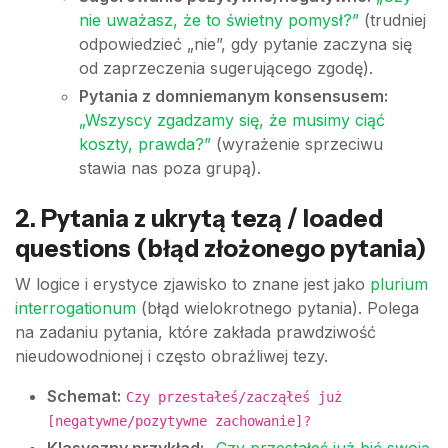
nie uważasz, że to świetny pomysł?”
(trudniej
odpowiedzieć „nie”, gdy pytanie zaczyna się
od zaprzeczenia sugerującego zgodę).
Pytania z domniemanym konsensusem:
„Wszyscy zgadzamy się, że musimy ciąć
koszty, prawda?”
(wyrażenie sprzeciwu
stawia nas poza grupą).
2. Pytania z ukrytą tezą / loaded
questions (błąd złożonego pytania)
W logice i erystyce zjawisko to znane jest jako
plurium
interrogationum
(błąd wielokrotnego pytania). Polega
na zadaniu pytania, które zakłada prawdziwość
nieudowodnionej i często obraźliwej tezy.
Schemat:
Czy przestałeś/zacząłeś już
[negatywne/pozytywne zachowanie]?
Klasyczny przykład:
„Czy przestałeś już bić swoją