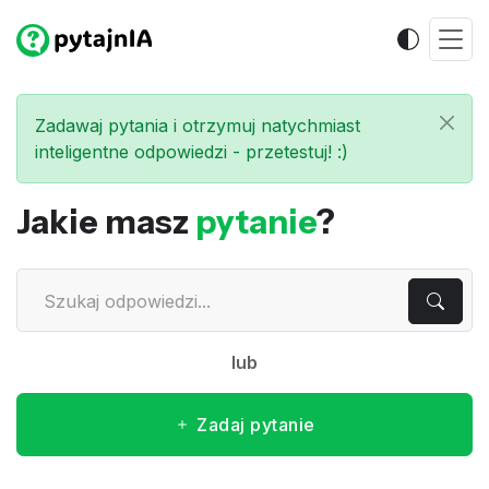
Zadawaj pytania i otrzymuj natychmiast
inteligentne odpowiedzi - przetestuj! :)
Jakie masz
pytanie
?
lub
Zadaj pytanie