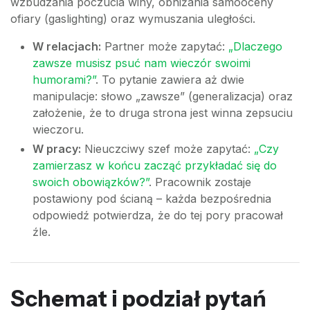
wzbudzania poczucia winy, obniżania samooceny
ofiary (gaslighting) oraz wymuszania uległości.
W relacjach:
Partner może zapytać:
„Dlaczego
zawsze musisz psuć nam wieczór swoimi
humorami?”
. To pytanie zawiera aż dwie
manipulacje: słowo „zawsze” (generalizacja) oraz
założenie, że to druga strona jest winna zepsuciu
wieczoru.
W pracy:
Nieuczciwy szef może zapytać:
„Czy
zamierzasz w końcu zacząć przykładać się do
swoich obowiązków?”
. Pracownik zostaje
postawiony pod ścianą – każda bezpośrednia
odpowiedź potwierdza, że do tej pory pracował
źle.
Schemat i podział pytań