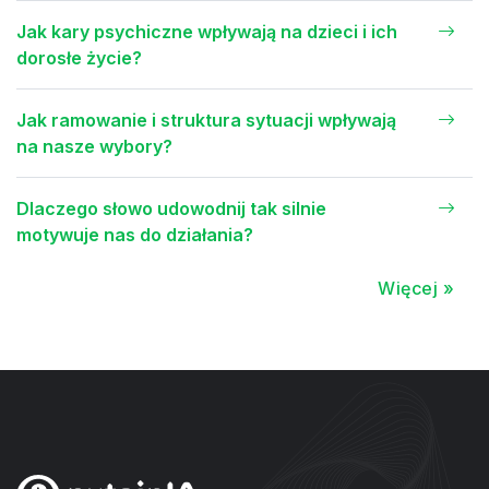
Jak kary psychiczne wpływają na dzieci i ich
dorosłe życie?
Jak ramowanie i struktura sytuacji wpływają
na nasze wybory?
Dlaczego słowo udowodnij tak silnie
motywuje nas do działania?
Więcej »