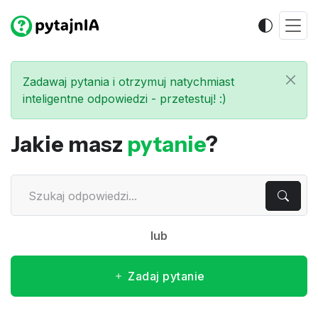
Zadawaj pytania i otrzymuj natychmiast
inteligentne odpowiedzi - przetestuj! :)
Jakie masz
pytanie
?
lub
Zadaj pytanie