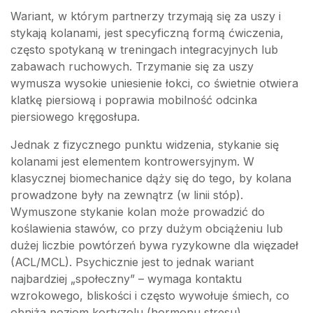
Wariant, w którym partnerzy trzymają się za uszy i
stykają kolanami, jest specyficzną formą ćwiczenia,
często spotykaną w treningach integracyjnych lub
zabawach ruchowych. Trzymanie się za uszy
wymusza wysokie uniesienie łokci, co świetnie otwiera
klatkę piersiową i poprawia mobilność odcinka
piersiowego kręgosłupa.
Jednak z fizycznego punktu widzenia, stykanie się
kolanami jest elementem kontrowersyjnym. W
klasycznej biomechanice dąży się do tego, by kolana
prowadzone były na zewnątrz (w linii stóp).
Wymuszone stykanie kolan może prowadzić do
koślawienia stawów, co przy dużym obciążeniu lub
dużej liczbie powtórzeń bywa ryzykowne dla więzadeł
(ACL/MCL). Psychicznie jest to jednak wariant
najbardziej „społeczny” – wymaga kontaktu
wzrokowego, bliskości i często wywołuje śmiech, co
obniża poziom kortyzolu (hormonu stresu).