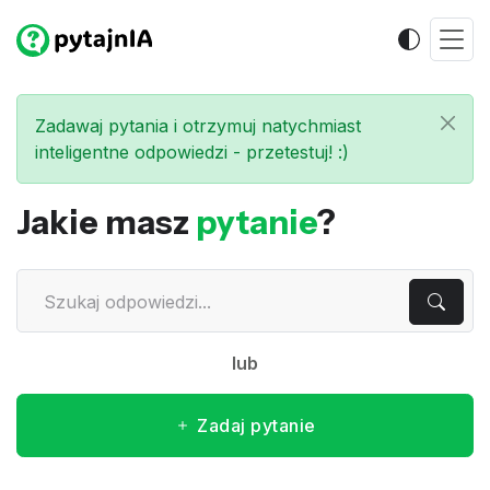
Zadawaj pytania i otrzymuj natychmiast
inteligentne odpowiedzi - przetestuj! :)
Jakie masz
pytanie
?
lub
Zadaj pytanie