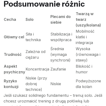
Podsumowanie różnic
Twarzą w
Plecami do
Cecha
Solo
twarz
siebie
(uszy/kolana)
Mobilność
Siła i
Stabilizacja i
Główny cel
klatki i
technika
współpraca
integracja
Średnia
Wysoka
Zależna od
Trudność
(wymaga
(równowaga i
ciężaru
synchronii)
stawy)
Aspekt
Bliskość i
Koncentracja
Zaufanie
psychiczny
humor
Niskie (przy
Ryzyko
Podwyższone
dobrej
Niskie
kontuzji
dla kolan
technice)
Jeśli szukasz solidnego fundamentu – trenuj solo. Jeśli
chcesz urozmaicić trening z drugą połówką lub