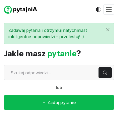
Zadawaj pytania i otrzymuj natychmiast
inteligentne odpowiedzi - przetestuj! :)
Jakie masz
pytanie
?
lub
Zadaj pytanie