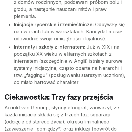
z domów rodzinnych, poddawani próbom bólu i
głodu, a następnie nauczani mitów i praw
plemienia.
Inicjacje rycerskie i rzemieślnicze:
Odbywały się
na dworach lub w warsztatach. Kandydat musiał
udowodnić swoje umiejętności i lojalność.
Internaty i szkoły z internatem:
Już w XIX i na
początku XX wieku w elitarnych szkołach z
internatem (szczególnie w Anglii) istniały surowe
systemy inicjacyjne, często oparte na hierarchii i
tzw. „faggingu” (posługiwaniu starszym uczniom),
co miało hartować charakter.
Ciekawostka: Trzy fazy przejścia
Arnold van Gennep, słynny etnograf, zauważył, że
każda inicjacja składa się z trzech faz: separacji
(odcięcie od starego życia), okresu liminalnego
(zawieszenie „pomiędzy”) oraz inkluzji (powrót do