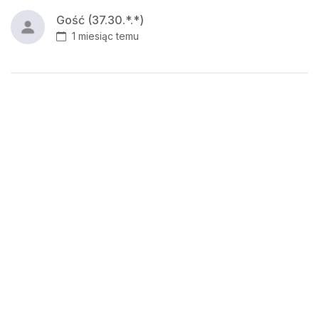
Gość (37.30.*.*)
1 miesiąc temu