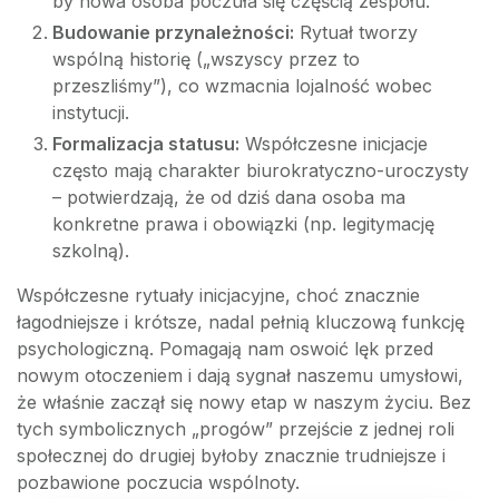
by nowa osoba poczuła się częścią zespołu.
Budowanie przynależności:
Rytuał tworzy
wspólną historię („wszyscy przez to
przeszliśmy”), co wzmacnia lojalność wobec
instytucji.
Formalizacja statusu:
Współczesne inicjacje
często mają charakter biurokratyczno-uroczysty
– potwierdzają, że od dziś dana osoba ma
konkretne prawa i obowiązki (np. legitymację
szkolną).
Współczesne rytuały inicjacyjne, choć znacznie
łagodniejsze i krótsze, nadal pełnią kluczową funkcję
psychologiczną. Pomagają nam oswoić lęk przed
nowym otoczeniem i dają sygnał naszemu umysłowi,
że właśnie zaczął się nowy etap w naszym życiu. Bez
tych symbolicznych „progów” przejście z jednej roli
społecznej do drugiej byłoby znacznie trudniejsze i
pozbawione poczucia wspólnoty.