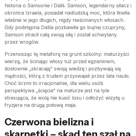
historia o Samsonie i Dalili. Samson, legendarny siłacz i
obrońca Izraela, posiadał nadludzką moc, która tkwiła
właśnie w jego długich, nigdy nieścinanych włosach.
Gdy podstępna Dalila pozbawiła go bujnej czupryny,
Samson stracił całą swoją siłę i został schwytany
przez wrogów.
Przenosząc tę metaforę na grunt szkolny: maturzyści
wierzą, że ścinając włosy tuż przed egzaminem,
dosłownie „skracają” swoją wiedzę i pozbywają się
mądrości, którą z trudem przyswajali przez lata nauki.
Choć brzmi to irracjonalnie, dla wielu osób
perspektywa „ścięcia” na maturze jest na tyle
stresująca, że wolą nie kusić losu i odłożyć wizytę u
fryzjera na drugą połowę maja.
Czerwona bielizna i
skarpetki – skąd ten szał na