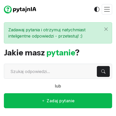
Zadawaj pytania i otrzymuj natychmiast
inteligentne odpowiedzi - przetestuj! :)
Jakie masz
pytanie
?
lub
Zadaj pytanie