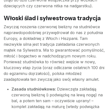
dziecięcych czy czerwona nitka na nadgarstku).
Włoski ślad i sylwestrowa tradycja
Zwyczaj noszenia czerwonej bielizny na studniówce
najprawdopodobniej przywędrował do nas z południa
Europy, a dokładniej z Włoch i Hiszpanii. Tam
niezwykle silna jest tradycja zakładania czerwonych
majtek na Sylwestra. Ma to gwarantować pomyślność,
miłość i bogactwo w nadchodzącym nowym roku.
Ponieważ studniówka to również wejście w nowy,
kluczowy etap życia (oraz odliczanie ostatnich 100 dni
do egzaminu dojrzałości), polska młodzież
zaadaptowała ten zwyczaj jako swój własny amulet.
Zasada studniówkowa:
Dziewczęta zakładają
czerwoną bieliznę (i podwiązkę na lewą nogę) na
bal, a potem ten sam – oczywiście uprany! –
komplet zakładają na maturę (wtedy podwiązka