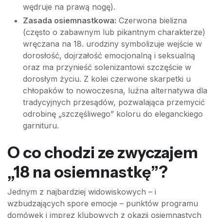
wędruje na prawą nogę).
Zasada osiemnastkowa:
Czerwona bielizna
(często o zabawnym lub pikantnym charakterze)
wręczana na 18. urodziny symbolizuje wejście w
dorosłość, dojrzałość emocjonalną i seksualną
oraz ma przynieść solenizantowi szczęście w
dorosłym życiu. Z kolei czerwone skarpetki u
chłopaków to nowoczesna, luźna alternatywa dla
tradycyjnych przesądów, pozwalająca przemycić
odrobinę „szczęśliwego” koloru do eleganckiego
garnituru.
O co chodzi ze zwyczajem
„18 na osiemnastkę”?
Jednym z najbardziej widowiskowych – i
wzbudzających spore emocje – punktów programu
domówek i imprez klubowych z okazji osiemnastych