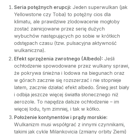
Seria potężnych erupcji:
Jeden superwulkan (jak
Yellowstone czy Toba) to potężny cios dla
klimatu, ale prawdziwe zlodowacenie mogłoby
zostać zainicjowane przez serię dużych
wybuchów następujących po sobie w krótkich
odstępach czasu (tzw. pulsacyjna aktywność
wulkaniczna).
Efekt sprzężenia zwrotnego (Albedo):
Jeśli
ochłodzenie spowodowane przez wulkany sprawi,
że pokrywa śnieżna i lodowa na biegunach oraz
w górach zacznie się rozszerzać i nie stopnieje
latem, zacznie działać efekt albedo. Śnieg jest biały
i odbija jeszcze więcej światła słonecznego niż
aerozole. To napędza dalsze ochłodzenie – im
więcej lodu, tym zimniej, i tak w kółko.
Położenie kontynentów i prądy morskie:
Wulkanizm musi współgrać z innymi czynnikami,
takimi jak cykle Milankovicia (zmiany orbity Ziemi)