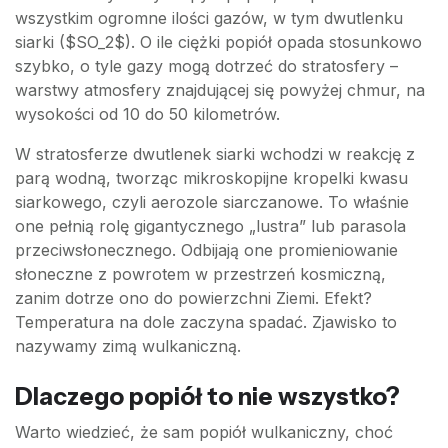
wszystkim ogromne ilości gazów, w tym dwutlenku
siarki ($SO_2$). O ile ciężki popiół opada stosunkowo
szybko, o tyle gazy mogą dotrzeć do stratosfery –
warstwy atmosfery znajdującej się powyżej chmur, na
wysokości od 10 do 50 kilometrów.
W stratosferze dwutlenek siarki wchodzi w reakcję z
parą wodną, tworząc mikroskopijne kropelki kwasu
siarkowego, czyli aerozole siarczanowe. To właśnie
one pełnią rolę gigantycznego „lustra” lub parasola
przeciwsłonecznego. Odbijają one promieniowanie
słoneczne z powrotem w przestrzeń kosmiczną,
zanim dotrze ono do powierzchni Ziemi. Efekt?
Temperatura na dole zaczyna spadać. Zjawisko to
nazywamy zimą wulkaniczną.
Dlaczego popiół to nie wszystko?
Warto wiedzieć, że sam popiół wulkaniczny, choć