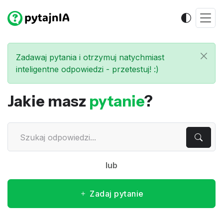
Zadawaj pytania i otrzymuj natychmiast
inteligentne odpowiedzi - przetestuj! :)
Jakie masz
pytanie
?
lub
Zadaj pytanie