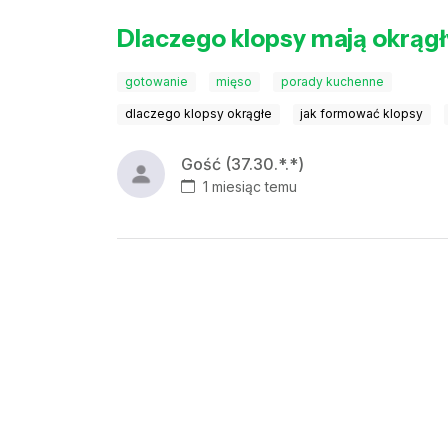
Dlaczego klopsy mają okrągł
gotowanie
mięso
porady kuchenne
dlaczego klopsy okrągłe
jak formować klopsy
Gość (37.30.*.*)
1 miesiąc temu