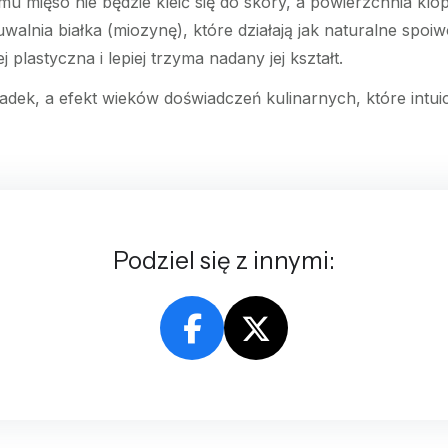
mu mięso nie będzie kleić się do skóry, a powierzchnia klo
walnia białka (miozynę), które działają jak naturalne spoiw
 plastyczna i lepiej trzyma nadany jej kształt.
adek, a efekt wieków doświadczeń kulinarnych, które intuic
Podziel się z innymi: