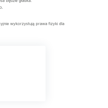
psa będzie gładka.
o.
yjnie wykorzystują prawa fizyki dla