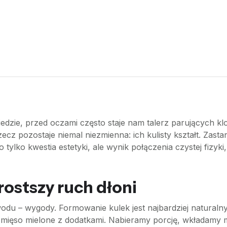
zie, przed oczami często staje nam talerz parujących kl
rzecz pozostaje niemal niezmienna: ich kulisty kształt. Zasta
to tylko kwestia estetyki, ale wynik połączenia czystej fizyk
rostszy ruch dłoni
odu – wygody. Formowanie kulek jest najbardziej natural
 mięso mielone z dodatkami. Nabieramy porcję, wkładamy m