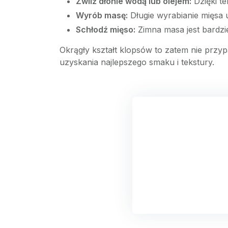
Zwilż dłonie wodą lub olejem:
Dzięki te
Wyrób masę:
Długie wyrabianie mięsa u
Schłodź mięso:
Zimna masa jest bardziej
Okrągły kształt klopsów to zatem nie przyp
uzyskania najlepszego smaku i tekstury.