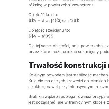
różnicę w powierzchni zewnętrznej.
Objętość kuli to:
$$V = \frac{4}{3}\pi r^3$$
Objętość sześcianu to:
$$V = a^3$$
Dla tej samej objętości, pole powierzchni 
przez które może uciekać sok mięsny podcza
Trwałość konstrukcji 
Kolejnym powodem jest stabilność mechani
Kula nie ma ostrych krawędzi ani cienkich
strukturę nawet przy intensywnym miesza
Brak krawędzi zapobiega również przypalani
jest pożądane), ale w tradycyjnym klopsie z