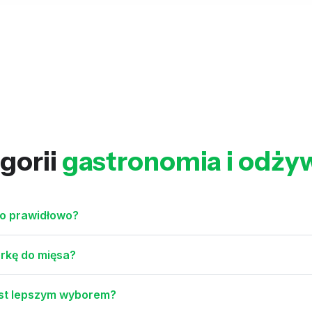
gorii
gastronomia i odży
to prawidłowo?
erkę do mięsa?
jest lepszym wyborem?