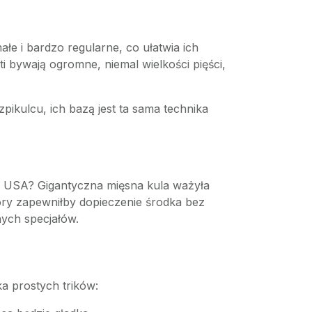
?
łe i bardzo regularne, co ułatwia ich
 bywają ogromne, niemal wielkości pięści,
pikulcu, ich bazą jest ta sama technika
 w USA? Gigantyczna mięsna kula ważyła
ry zapewniłby dopieczenie środka bez
nych specjałów.
ka prostych trików: