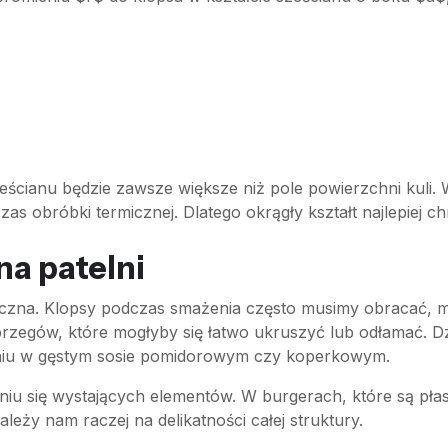
sześcianu będzie zawsze większe niż pole powierzchni kuli. 
s obróbki termicznej. Dlatego okrągły kształt najlepiej chr
na patelni
czna. Klopsy podczas smażenia często musimy obracać, m
 brzegów, które mogłyby się łatwo ukruszyć lub odłamać. D
niu w gęstym sosie pomidorowym czy koperkowym.
u się wystających elementów. W burgerach, które są płaski
ależy nam raczej na delikatności całej struktury.