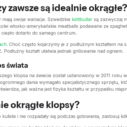
zy zawsze są idealnie okrągłe
ry mają swoje wariacje. Szwedzkie
köttbullar
są zazwyczaj ma
kolei włosko-amerykańskie meatballs podawane ze spaghetti
 ciepło dotarło do samego centrum.
ach
. Choć często kojarzymy je z podłużnym kształtem na sz
 Podłużny kształt ułatwia jednak grillowanie nad ogniem.
ps świata
kszego klopsa na świecie został ustanowiony w 2011 roku
ogromnego dania wymagało specjalistycznego sprzętu, któ
twierdza, jak ważna jest fizyka kształtu w przypadku mięs
ie okrągłe klopsy?
 kuliste i nie rozpadały się podczas gotowania, zastosuj kil