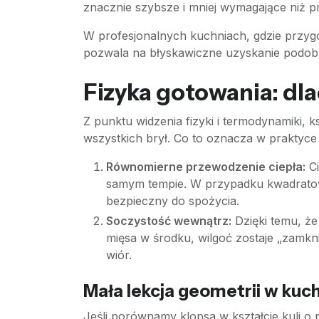
znacznie szybsze i mniej wymagające niż p
W profesjonalnych kuchniach, gdzie przygot
pozwala na błyskawiczne uzyskanie podobnej
Fizyka gotowania: dl
Z punktu widzenia fizyki i termodynamiki, k
wszystkich brył. Co to oznacza w praktyc
Równomierne przewodzenie ciepła:
Ci
samym tempie. W przypadku kwadratowyc
bezpieczny do spożycia.
Soczystość wewnątrz:
Dzięki temu, że
mięsa w środku, wilgoć zostaje „zamkni
wiór.
Mała lekcja geometrii w kuch
Jeśli porównamy klopsa w kształcie kuli o