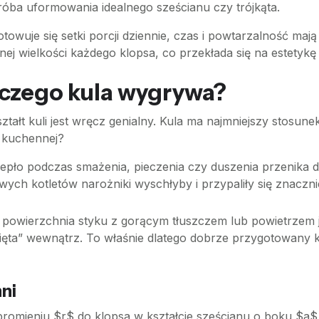
róba uformowania idealnego sześcianu czy trójkąta.
owuje się setki porcji dziennie, czas i powtarzalność mają
 wielkości każdego klopsa, co przekłada się na estetykę 
aczego kula wygrywa?
ształt kuli jest wręcz genialny. Kula ma najmniejszy stosun
e kuchennej?
epło podczas smażenia, pieczenia czy duszenia przenika d
h kotletów narożniki wyschłyby i przypaliły się znacznie 
 powierzchnia styku z gorącym tłuszczem lub powietrzem j
ęta” wewnątrz. To właśnie dlatego dobrze przygotowany klop
ni
 promieniu $r$ do klopsa w kształcie sześcianu o boku $a