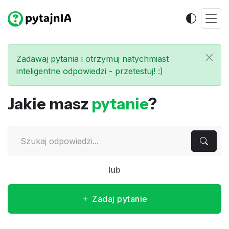
Zadawaj pytania i otrzymuj natychmiast
inteligentne odpowiedzi - przetestuj! :)
Jakie masz
pytanie
?
lub
Zadaj pytanie