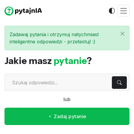
Zadawaj pytania i otrzymuj natychmiast
inteligentne odpowiedzi - przetestuj! :)
Jakie masz
pytanie
?
lub
Zadaj pytanie