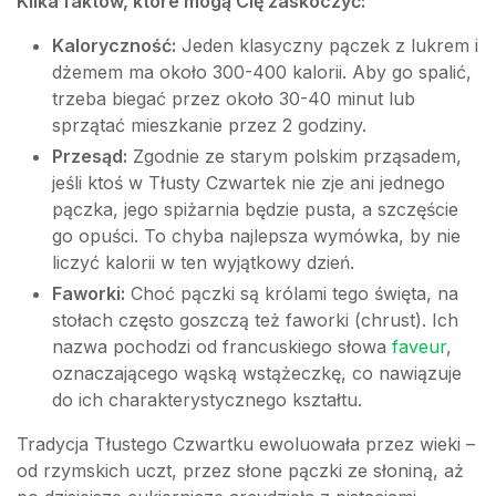
Kilka faktów, które mogą Cię zaskoczyć:
Kaloryczność:
Jeden klasyczny pączek z lukrem i
dżemem ma około 300-400 kalorii. Aby go spalić,
trzeba biegać przez około 30-40 minut lub
sprzątać mieszkanie przez 2 godziny.
Przesąd:
Zgodnie ze starym polskim prząsadem,
jeśli ktoś w Tłusty Czwartek nie zje ani jednego
pączka, jego spiżarnia będzie pusta, a szczęście
go opuści. To chyba najlepsza wymówka, by nie
liczyć kalorii w ten wyjątkowy dzień.
Faworki:
Choć pączki są królami tego święta, na
stołach często goszczą też faworki (chrust). Ich
nazwa pochodzi od francuskiego słowa
faveur
,
oznaczającego wąską wstążeczkę, co nawiązuje
do ich charakterystycznego kształtu.
Tradycja Tłustego Czwartku ewoluowała przez wieki –
od rzymskich uczt, przez słone pączki ze słoniną, aż