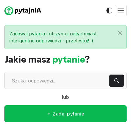
Zadawaj pytania i otrzymuj natychmiast
inteligentne odpowiedzi - przetestuj! :)
Jakie masz
pytanie
?
lub
Zadaj pytanie