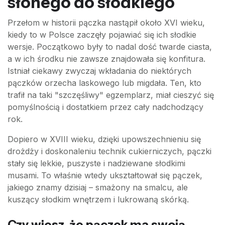
słonego do słodkiego
Przełom w historii pączka nastąpił około XVI wieku,
kiedy to w Polsce zaczęły pojawiać się ich słodkie
wersje. Początkowo były to nadal dość twarde ciasta,
a w ich środku nie zawsze znajdowała się konfitura.
Istniał ciekawy zwyczaj wkładania do niektórych
pączków orzecha laskowego lub migdała. Ten, kto
trafił na taki "szczęśliwy" egzemplarz, miał cieszyć się
pomyślnością i dostatkiem przez cały nadchodzący
rok.
Dopiero w XVIII wieku, dzięki upowszechnieniu się
drożdży i doskonaleniu technik cukierniczych, pączki
stały się lekkie, puszyste i nadziewane słodkimi
musami. To właśnie wtedy ukształtował się pączek,
jakiego znamy dzisiaj – smażony na smalcu, ale
kuszący słodkim wnętrzem i lukrowaną skórką.
Czy wiesz, że pączek ma swoją