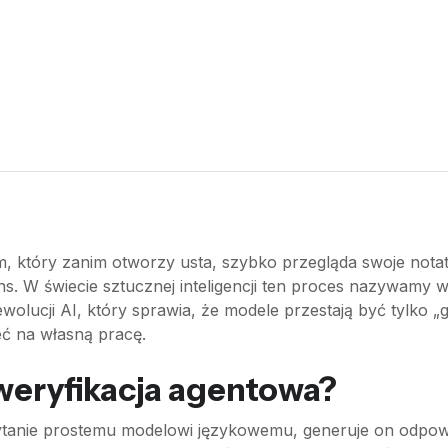
 który zanim otworzy usta, szybko przegląda swoje notatk
ens. W świecie sztucznej inteligencji ten proces nazywamy
wolucji AI, który sprawia, że modele przestają być tylko „ge
eć na własną pracę.
weryfikacja agentowa?
pytanie prostemu modelowi językowemu, generuje on odpow