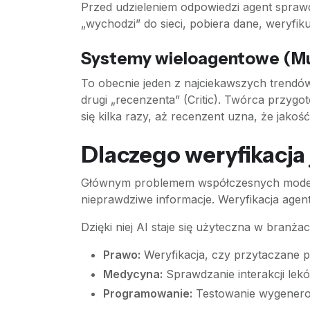
Przed udzieleniem odpowiedzi agent sprawdz
„wychodzi” do sieci, pobiera dane, weryfik
Systemy wieloagentowe (Mu
To obecnie jeden z najciekawszych trendów
drugi „recenzenta” (Critic). Twórca przyg
się kilka razy, aż recenzent uzna, że jakość
Dlaczego weryfikacja 
Głównym problemem współczesnych modeli AI
nieprawdziwe informacje. Weryfikacja agent
Dzięki niej AI staje się użyteczna w branżac
Prawo:
Weryfikacja, czy przytaczane par
Medycyna:
Sprawdzanie interakcji lek
Programowanie:
Testowanie wygenero