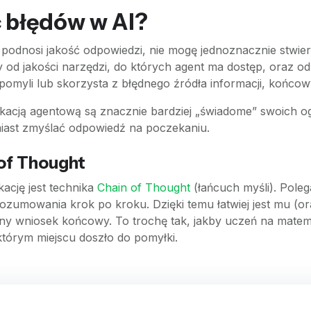
c błędów w AI?
podnosi jakość odpowiedzi, nie mogę jednoznacznie stwierd
 od jakości narzędzi, do których agent ma dostęp, oraz od 
 pomyli lub skorzysta z błędnego źródła informacji, końc
kacją agentową są znacznie bardziej „świadome” swoich ogr
amiast zmyślać odpowiedź na poczekaniu.
of Thought
ację jest technika
Chain of Thought
(łańcuch myśli). Poleg
rozumowania krok po kroku. Dzięki temu łatwiej jest mu (o
y wniosek końcowy. To trochę tak, jakby uczeń na matemat
którym miejscu doszło do pomyłki.