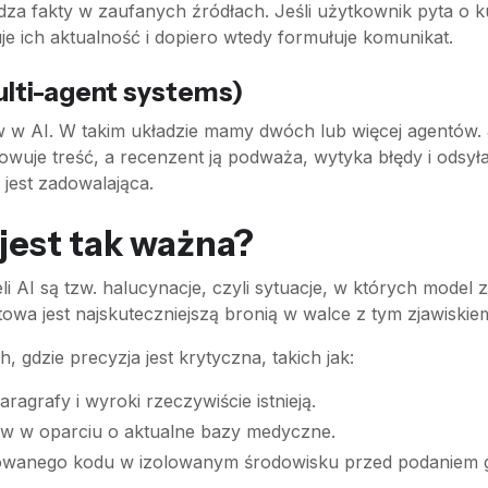
a fakty w zaufanych źródłach. Jeśli użytkownik pyta o kur
uje ich aktualność i dopiero wtedy formułuje komunikat.
lti-agent systems)
 w AI. W takim układzie mamy dwóch lub więcej agentów. J
otowuje treść, a recenzent ją podważa, wytyka błędy i ods
 jest zadowalająca.
jest tak ważna?
 są tzw. halucynacje, czyli sytuacje, w których model z 
owa jest najskuteczniejszą bronią w walce z tym zjawiskie
h, gdzie precyzja jest krytyczna, takich jak:
agrafy i wyroki rzeczywiście istnieją.
ów w oparciu o aktualne bazy medyczne.
wanego kodu w izolowanym środowisku przed podaniem g