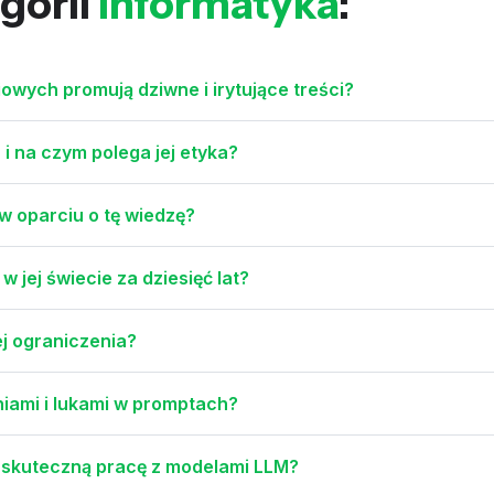
gorii
informatyka
:
wych promują dziwne i irytujące treści?
 i na czym polega jej etyka?
 w oparciu o tę wiedzę?
w jej świecie za dziesięć lat?
ej ograniczenia?
niami i lukami w promptach?
a skuteczną pracę z modelami LLM?