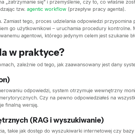
 „zatrzymanie się” i przemyślenie, czy to, co właśnie zost
dzając tzw.
agentic workflow
(przepływ pracy agenta).
. Zamiast tego, proces udzielania odpowiedzi przypomina p
niem go użytkownikowi – uruchamia procedury kontrolne. M
wanemu agentowi, którego jedynym celem jest szukanie błęd
da w praktyce?
omach, zależnie od tego, jak zaawansowany jest dany syst
on)
enerowaniu odpowiedzi, system otrzymuje wewnętrzny monit
merytorycznych. Czy na pewno odpowiedziałeś na wszystkie
e finalną wersję.
ętrznych (RAG i wyszukiwanie)
 takie jak dostęp do wyszukiwarki internetowej czy bazy