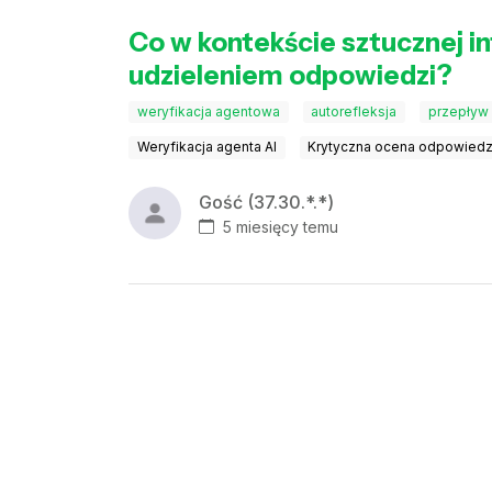
Co w kontekście sztucznej i
udzieleniem odpowiedzi?
weryfikacja agentowa
autorefleksja
przepływ
Weryfikacja agenta AI
Krytyczna ocena odpowiedz
Gość (37.30.*.*)
5 miesięcy temu