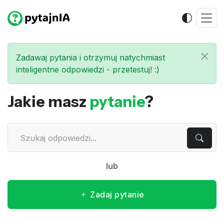
Zadawaj pytania i otrzymuj natychmiast
inteligentne odpowiedzi - przetestuj! :)
Jakie masz
pytanie
?
lub
Zadaj pytanie