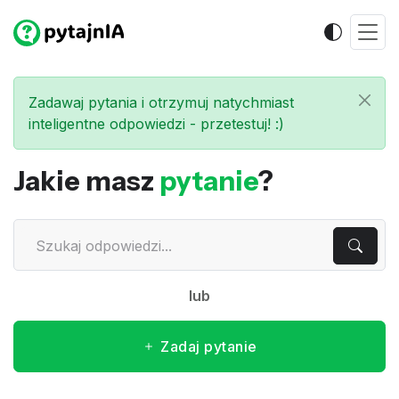
Zadawaj pytania i otrzymuj natychmiast
inteligentne odpowiedzi - przetestuj! :)
Jakie masz
pytanie
?
lub
Zadaj pytanie