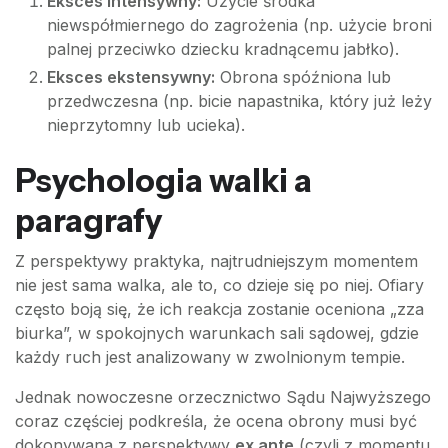
Eksces intensywny:
Użycie środka
niewspółmiernego do zagrożenia (np. użycie broni
palnej przeciwko dziecku kradnącemu jabłko).
Eksces ekstensywny:
Obrona spóźniona lub
przedwczesna (np. bicie napastnika, który już leży
nieprzytomny lub ucieka).
Psychologia walki a
paragrafy
Z perspektywy praktyka, najtrudniejszym momentem
nie jest sama walka, ale to, co dzieje się po niej. Ofiary
często boją się, że ich reakcja zostanie oceniona „zza
biurka”, w spokojnych warunkach sali sądowej, gdzie
każdy ruch jest analizowany w zwolnionym tempie.
Jednak nowoczesne orzecznictwo Sądu Najwyższego
coraz częściej podkreśla, że ocena obrony musi być
dokonywana z perspektywy
ex ante
(czyli z momentu