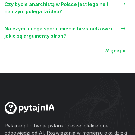
Czy bycie anarchistą w Polsce jest legalne i
na czym polega ta idea?
Na czym polega spór o mienie bezspadkowe i
jakie są argumenty stron?
Więcej »
Pytajnia.pl - Twoje pytania, nasze inteligentne
odpowiedzi od AI. Rozwiązania w mgnieniu oka dzięki