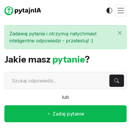
Zadawaj pytania i otrzymuj natychmiast
inteligentne odpowiedzi - przetestuj! :)
Jakie masz
pytanie
?
lub
Zadaj pytanie