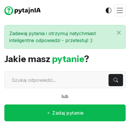
Zadawaj pytania i otrzymuj natychmiast
inteligentne odpowiedzi - przetestuj! :)
Jakie masz
pytanie
?
lub
Zadaj pytanie