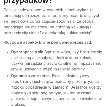
przypadków?
Polskie sądownictwo w ostatnich latach wykazuje
tendencję do rozszerzania ochrony osób broniących
się. Sędziowie coraz częściej rozumieją, że osoba
napadnięta nie ma czasu na chłodną kalkulację i
mierzenie siły ciosu "z aptekarską dokładnością".
Kluczowe aspekty brane pod uwagę przez sąd:
Dysproporcja sił:
Sąd sprawdza, czy broniący się
miał realną alternatywę. Jeśli drobna kobieta
używa narzędzia przeciwko silnemu mężczyźnie,
łatwiej uzasadnić współmierność obrony.
Dynamika zdarzenia:
Eksces ekstensywny
(spóźniony) jest często oceniany przez pryzmat
"szoku popadnięcia w zamach". Jeśli ktoś uderzył
napastnika sekundę po tym, jak ten przestał
atakować, sąd zazwyczaj uznaje to za działanie w
afekcie.