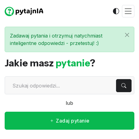
Zadawaj pytania i otrzymuj natychmiast
inteligentne odpowiedzi - przetestuj! :)
Jakie masz
pytanie
?
lub
Zadaj pytanie