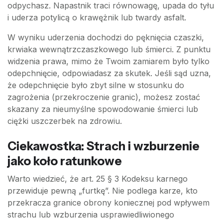
odpychasz. Napastnik traci równowagę, upada do tyłu
i uderza potylicą o krawężnik lub twardy asfalt.
W wyniku uderzenia dochodzi do pęknięcia czaszki,
krwiaka wewnątrzczaszkowego lub śmierci. Z punktu
widzenia prawa, mimo że Twoim zamiarem było tylko
odepchnięcie, odpowiadasz za skutek. Jeśli sąd uzna,
że odepchnięcie było zbyt silne w stosunku do
zagrożenia (przekroczenie granic), możesz zostać
skazany za nieumyślne spowodowanie śmierci lub
ciężki uszczerbek na zdrowiu.
Ciekawostka: Strach i wzburzenie
jako koło ratunkowe
Warto wiedzieć, że art. 25 § 3 Kodeksu karnego
przewiduje pewną „furtkę”. Nie podlega karze, kto
przekracza granice obrony koniecznej pod wpływem
strachu lub wzburzenia usprawiedliwionego