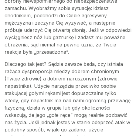
obrony niewspółmiernego do niebezpieczeństwa
zamachu. Wyobraźmy sobie sytuację: idziesz
chodnikiem, podchodzi do Ciebie agresywny
mężczyzna i zaczyna Cię wyzywać, a następnie
próbuje uderzyć Cię otwartą dłonią. Jeśli w odpowiedzi
wyciągniesz nóż lub gazrurkę i zadasz mu poważne
obrażenia, sąd niemal na pewno uzna, że Twoja
reakcja była „przesadzona”.
Dlaczego tak jest? Sędzia zawsze bada, czy istniała
rażąca dysproporcja między dobrem chronionym
(Twoje zdrowie) a dobrem naruszonym (zdrowie
napastnika). Użycie narzędzia przeciwko osobie
atakującej gołymi rękami jest dopuszczalne tylko
wtedy, gdy napastnik ma nad nami ogromną przewagę
fizyczną, działa w grupie lub gdy okoliczności
wskazują, że jego „gołe ręce” mogą realnie pozbawić
nas życia. Jeśli jednak jesteś w stanie odeprzeć atak w
podobny sposób, w jaki go zadano, użycie